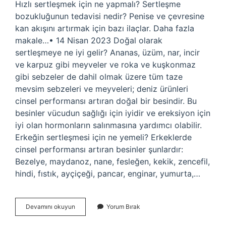
Hızlı sertleşmek için ne yapmalı? Sertleşme
bozukluğunun tedavisi nedir? Penise ve çevresine
kan akışını artırmak için bazı ilaçlar. Daha fazla
makale…• 14 Nisan 2023 Doğal olarak
sertleşmeye ne iyi gelir? Ananas, üzüm, nar, incir
ve karpuz gibi meyveler ve roka ve kuşkonmaz
gibi sebzeler de dahil olmak üzere tüm taze
mevsim sebzeleri ve meyveleri; deniz ürünleri
cinsel performansı artıran doğal bir besindir. Bu
besinler vücudun sağlığı için iyidir ve ereksiyon için
iyi olan hormonların salınmasına yardımcı olabilir.
Erkeğin sertleşmesi için ne yemeli? Erkeklerde
cinsel performansı artıran besinler şunlardır:
Bezelye, maydanoz, nane, fesleğen, kekik, zencefil,
hindi, fıstık, ayçiçeği, pancar, enginar, yumurta,…
Sertleşmek
Devamını okuyun
Yorum Bırak
Için
Evde