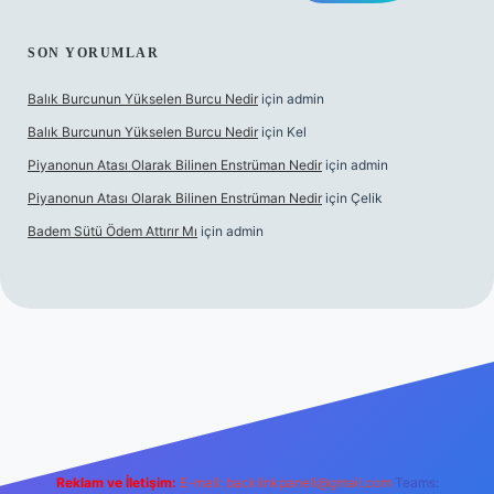
SON YORUMLAR
Balık Burcunun Yükselen Burcu Nedir
için
admin
Balık Burcunun Yükselen Burcu Nedir
için
Kel
Piyanonun Atası Olarak Bilinen Enstrüman Nedir
için
admin
Piyanonun Atası Olarak Bilinen Enstrüman Nedir
için
Çelik
Badem Sütü Ödem Attırır Mı
için
admin
 opera bet
elexbett.net
tulipbetgiris.org
Reklam ve İletişim:
E-mail:
backlinkpaneli@gmail.com
Teams: