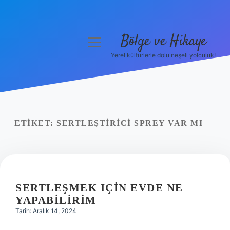
Bölge ve Hikaye
menüyü
aç
Yerel kültürlerle dolu neşeli yolculuk!
Anasayfa
Gizlilik Politikası
Yasal Uyarı
ETIKET:
SERTLEŞTIRICI SPREY VAR MI
Hakkımızda
SERTLEŞMEK IÇIN EVDE NE
YAPABILIRIM
Tarih: Aralık 14, 2024