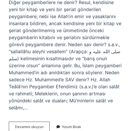
Diğer peygamberlere ne denir? Resul, kendisine
yeni bir kitap ve yeni bir şeriat gönderilen
peygambere; nebi ise Allah’ın emir ve yasaklarını
insanlara bildiren, ancak kendisine yeni bir kitap ve
şeriat gönderilmemiş ve ümmetinde önceki
peygamberin kitabını ve şeriatını sürdürmekle
görevli peygambere denir. Neden sav denir? s.a.v.,
“sallallâhu aleyhi vesallem” (Arapça: صلى الله عليه و
سلم) kelimesinin kısaltmasıdır ve “barış onun
üzerine olsun” anlamına gelir. Bu, İslam peygamberi
Muhammed’in adı anıldıktan sonra söylenir. Neden
sadece Hz. Muhammed’e SAV denir? Hz. Allah
Teâlâ’nın Peygamber Efendimiz (s.a.v.)’e olan salât
ve rahmeti; Meleklerin, onun şanının artması
yönündeki salât ve duaları; Mü’minlerin salât ve
selâmı,…
Sav
Devamını okuyun
Yorum Bırak