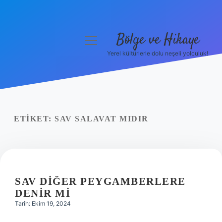
Bölge ve Hikaye
menüyü
aç
Yerel kültürlerle dolu neşeli yolculuk!
Anasayfa
Gizlilik Politikası
Yasal Uyarı
ETIKET:
SAV SALAVAT MIDIR
Hakkımızda
SAV DIĞER PEYGAMBERLERE
DENIR MI
Tarih: Ekim 19, 2024