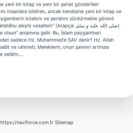
 yeni bir kitap ve yeni bir şeriat gönderilen
nı insanlara bildiren, ancak kendisine yeni bir kitap ve
gamberin kitabını ve şeriatını sürdürmekle görevli
yhi vesallem” (Arapça: صلى الله عليه و سلم)
ne olsun” anlamına gelir. Bu, İslam peygamberi
Neden sadece Hz. Muhammed’e SAV denir? Hz. Allah
salât ve rahmeti; Meleklerin, onun şanının artması
ve selâmı,…
https://naviforce.com.tr
Sitemap