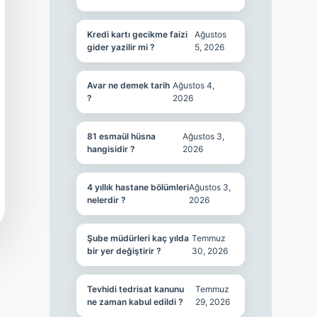
Kredi kartı gecikme faizi
Ağustos
gider yazilir mi ?
5, 2026
Avar ne demek tarih
Ağustos 4,
?
2026
81 esmaül hüsna
Ağustos 3,
hangisidir ?
2026
4 yıllık hastane bölümleri
Ağustos 3,
nelerdir ?
2026
Şube müdürleri kaç yılda
Temmuz
bir yer değiştirir ?
30, 2026
Tevhidi tedrisat kanunu
Temmuz
ne zaman kabul edildi ?
29, 2026