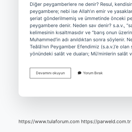
Diğer peygamberlere ne denir? Resul, kendisine
peygambere; nebi ise Allah’ın emir ve yasakları
şeriat gönderilmemiş ve ümmetinde önceki pey
peygambere denir. Neden sav denir? s.a.v., “sallallâhu ale
kelimesinin kısaltmasıdır ve “barış onun üzeri
Muhammed’in adı anıldıktan sonra söylenir. 
Teâlâ’nın Peygamber Efendimiz (s.a.v.)’e olan 
yönündeki salât ve duaları; Mü’minlerin salât 
Sav
Devamını okuyun
Yorum Bırak
Diğer
Peygamberlere
Denir
Mi
https://www.tulaforum.com
https://parweld.com.tr