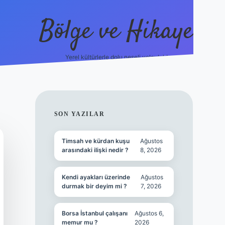
Bölge ve Hikaye
Yerel kültürlerle dolu neşeli yolculuk!
grand opera
SIDEBAR
SON YAZILAR
Timsah ve kürdan kuşu
Ağustos
arasındaki ilişki nedir ?
8, 2026
Kendi ayakları üzerinde
Ağustos
durmak bir deyim mi ?
7, 2026
Borsa İstanbul çalışanı
Ağustos 6,
memur mu ?
2026