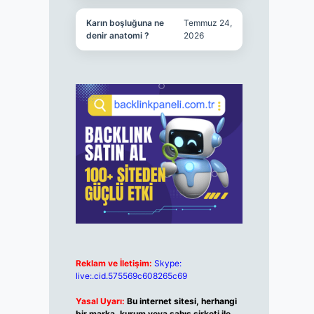
Karın boşluğuna ne
Temmuz 24,
denir anatomi ?
2026
Reklam ve İletişim:
Skype:
live:.cid.575569c608265c69
Yasal Uyarı:
Bu internet sitesi, herhangi
bir marka, kurum veya şahıs şirketi ile