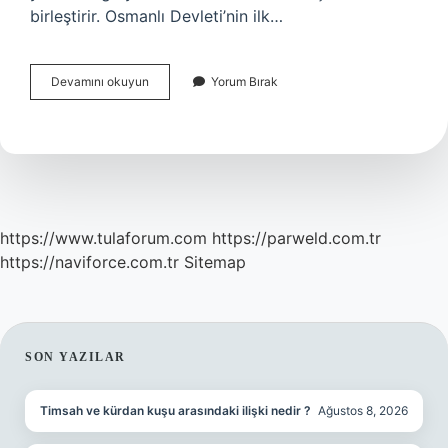
birleştirir. Osmanlı Devleti’nin ilk…
19
Devamını okuyun
Yorum Bırak
Yüzyılda
Inşa
Edilen
Osmanlı
Saray
Örnekleri
Nelerdir
https://www.tulaforum.com
https://parweld.com.tr
https://naviforce.com.tr
Sitemap
SIDEBAR
SON YAZILAR
Timsah ve kürdan kuşu arasındaki ilişki nedir ?
Ağustos 8, 2026