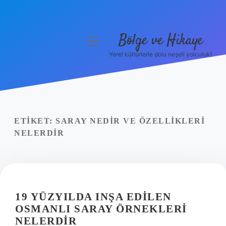
Bölge ve Hikaye
menüyü
aç
Yerel kültürlerle dolu neşeli yolculuk!
Anasayfa
Gizlilik Politikası
Yasal Uyarı
ETIKET:
SARAY NEDIR VE ÖZELLIKLERI
NELERDIR
Hakkımızda
19 YÜZYILDA INŞA EDILEN
OSMANLI SARAY ÖRNEKLERI
NELERDIR