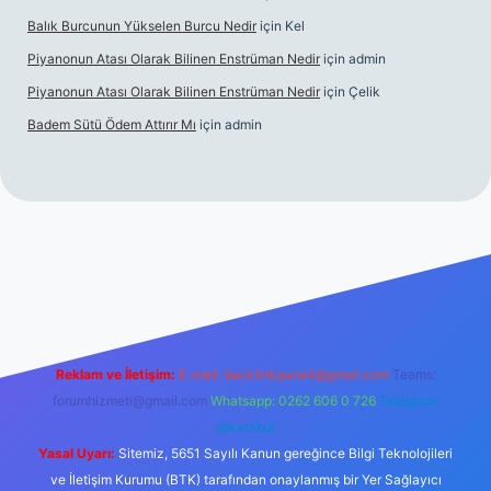
Balık Burcunun Yükselen Burcu Nedir
için
Kel
Piyanonun Atası Olarak Bilinen Enstrüman Nedir
için
admin
Piyanonun Atası Olarak Bilinen Enstrüman Nedir
için
Çelik
Badem Sütü Ödem Attırır Mı
için
admin
d opera bet
elexbett.net
tulipbetgiris.org
Reklam ve İletişim:
E-mail:
backlinkpaneli@gmail.com
Teams:
forumhizmeti@gmail.com
Whatsapp: 0262 606 0 726
Telegram:
@karabul
Yasal Uyarı:
Sitemiz, 5651 Sayılı Kanun gereğince Bilgi Teknolojileri
ve İletişim Kurumu (BTK) tarafından onaylanmış bir Yer Sağlayıcı