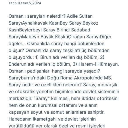
Tarih: Kasım 5, 2024
Osmanlı sarayları nelerdir? Adile Sultan
SarayıAynalıkavak KasrıBey SarayıBeykoz
KasrıBeylerbeyi SarayıBirinci Sadabad
SarayıMabeyn Büyük KöşküÇırağan SarayıDiğer
öğeler… Osmanlıda saray hangi bölümlerden
oluşur? Osmanlı’da saray teşkilatı üç bölümden
oluşuyordu: 1) Birun adı verilen dış bölüm, 2)
Enderun adı verilen iç bölüm, 3) Harem-i Hümayun.
Osmanlı padişahları hangi sarayda yaşadı?
Sarayburnu’ndaki Doğu Roma Akropolü’nde MS.
Saray nedir ve özellikleri nelerdir? Saray, monarşik
ve otokratik yönetim biçimlerinde devlet sisteminin
merkezidir. “Saray” kelimesi, hem iktidar otoritesini
hem de onun kurumsal ortamını ve alanını
kapsayan soyut ve somut anlamlara sahiptir.
Hanedanın ikametgahı ve devlet işlerinin
yürütüldüğü yer olarak özel ve resmi işlevleri