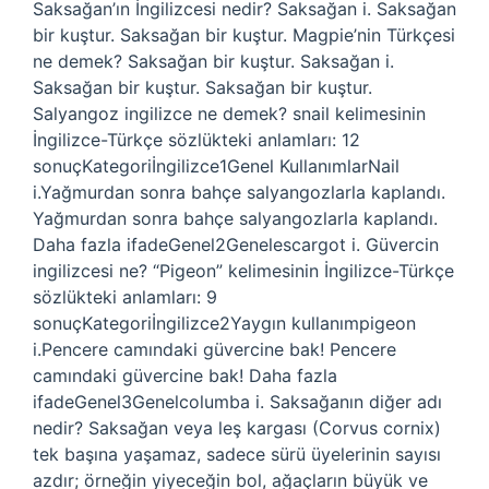
Saksağan’ın İngilizcesi nedir? Saksağan i. Saksağan
bir kuştur. Saksağan bir kuştur. Magpie’nin Türkçesi
ne demek? Saksağan bir kuştur. Saksağan i.
Saksağan bir kuştur. Saksağan bir kuştur.
Salyangoz ingilizce ne demek? snail kelimesinin
İngilizce-Türkçe sözlükteki anlamları: 12
sonuçKategoriİngilizce1Genel KullanımlarNail
i.Yağmurdan sonra bahçe salyangozlarla kaplandı.
Yağmurdan sonra bahçe salyangozlarla kaplandı.
Daha fazla ifadeGenel2Genelescargot i. Güvercin
ingilizcesi ne? “Pigeon” kelimesinin İngilizce-Türkçe
sözlükteki anlamları: 9
sonuçKategoriİngilizce2Yaygın kullanımpigeon
i.Pencere camındaki güvercine bak! Pencere
camındaki güvercine bak! Daha fazla
ifadeGenel3Genelcolumba i. Saksağanın diğer adı
nedir? Saksağan veya leş kargası (Corvus cornix)
tek başına yaşamaz, sadece sürü üyelerinin sayısı
azdır; örneğin yiyeceğin bol, ağaçların büyük ve