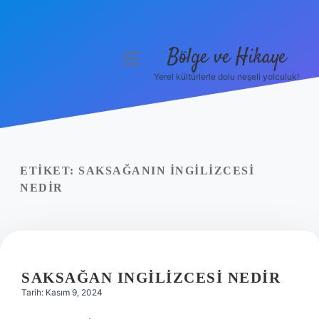
Bölge ve Hikaye
menüyü
aç
Yerel kültürlerle dolu neşeli yolculuk!
Anasayfa
Gizlilik Politikası
Yasal Uyarı
ETIKET:
SAKSAĞANIN İNGILIZCESI
NEDIR
Hakkımızda
SAKSAĞAN INGILIZCESI NEDIR
Tarih: Kasım 9, 2024