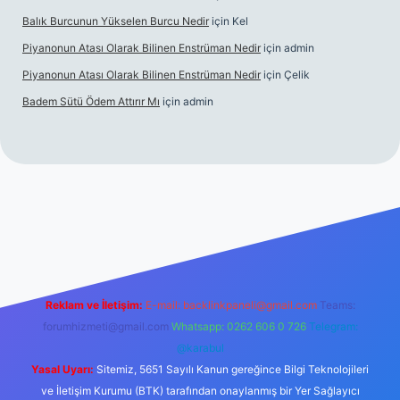
Balık Burcunun Yükselen Burcu Nedir
için
Kel
Piyanonun Atası Olarak Bilinen Enstrüman Nedir
için
admin
Piyanonun Atası Olarak Bilinen Enstrüman Nedir
için
Çelik
Badem Sütü Ödem Attırır Mı
için
admin
d opera bet
elexbett.net
tulipbetgiris.org
Reklam ve İletişim:
E-mail:
backlinkpaneli@gmail.com
Teams:
forumhizmeti@gmail.com
Whatsapp: 0262 606 0 726
Telegram:
@karabul
Yasal Uyarı:
Sitemiz, 5651 Sayılı Kanun gereğince Bilgi Teknolojileri
ve İletişim Kurumu (BTK) tarafından onaylanmış bir Yer Sağlayıcı