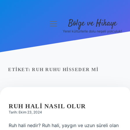
Bölge ve Hikaye
menüyü
aç
Yerel kültürlerle dolu neşeli yolculuk!
Anasayfa
Gizlilik Politikası
Yasal Uyarı
ETIKET:
RUH RUHU HISSEDER MI
Hakkımızda
RUH HALI NASIL OLUR
Tarih: Ekim 23, 2024
Ruh hali nedir? Ruh hali, yaygın ve uzun süreli olan