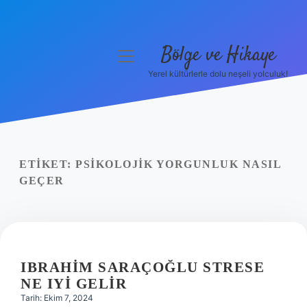
Bölge ve Hikaye
menüyü
aç
Yerel kültürlerle dolu neşeli yolculuk!
Anasayfa
Gizlilik Politikası
Yasal Uyarı
ETIKET:
PSIKOLOJIK YORGUNLUK NASIL
GEÇER
Hakkımızda
IBRAHIM SARAÇOĞLU STRESE
NE IYI GELIR
Tarih: Ekim 7, 2024