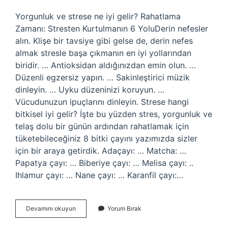
Yorgunluk ve strese ne iyi gelir? Rahatlama
Zamanı: Stresten Kurtulmanın 6 YoluDerin nefesler
alın. Klişe bir tavsiye gibi gelse de, derin nefes
almak stresle başa çıkmanın en iyi yollarından
biridir. … Antioksidan aldığınızdan emin olun. …
Düzenli egzersiz yapın. … Sakinleştirici müzik
dinleyin. … Uyku düzeninizi koruyun. …
Vücudunuzun ipuçlarını dinleyin. Strese hangi
bitkisel iyi gelir? İşte bu yüzden stres, yorgunluk ve
telaş dolu bir günün ardından rahatlamak için
tüketebileceğiniz 8 bitki çayını yazımızda sizler
için bir araya getirdik. Adaçayı: … Matcha: …
Papatya çayı: … Biberiye çayı: … Melisa çayı: ..
Ihlamur çayı: … Nane çayı: … Karanfil çayı:…
Ibrahim
Devamını okuyun
Yorum Bırak
Saraçoğlu
Strese