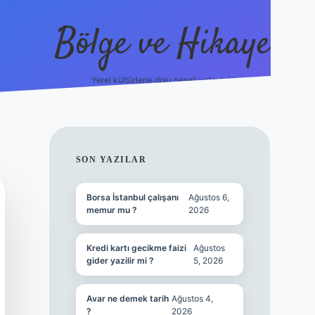
Bölge ve Hikaye
Yerel kültürlerle dolu neşeli yolculuk!
grand opera 
SIDEBAR
SON YAZILAR
Borsa İstanbul çalışanı
Ağustos 6,
memur mu ?
2026
Kredi kartı gecikme faizi
Ağustos
gider yazilir mi ?
5, 2026
Avar ne demek tarih
Ağustos 4,
?
2026