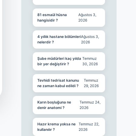
81 esmaül hüsna
Ağustos 3,
hangisidir ?
2026
4 yıllık hastane bölümleri
Ağustos 3,
nelerdir ?
2026
Şube müdürleri kaç yılda
Temmuz
bir yer değiştirir ?
30, 2026
Tevhidi tedrisat kanunu
Temmuz
ne zaman kabul edildi ?
29, 2026
Karın boşluğuna ne
Temmuz 24,
denir anatomi ?
2026
Hazır krema yoksa ne
Temmuz 22,
kullanılır ?
2026