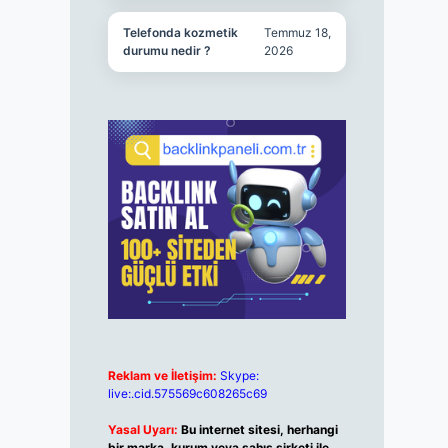
Telefonda kozmetik
Temmuz 18,
durumu nedir ?
2026
Reklam ve İletişim:
Skype:
live:.cid.575569c608265c69
Yasal Uyarı:
Bu internet sitesi, herhangi
bir marka, kurum veya şahıs şirketi ile