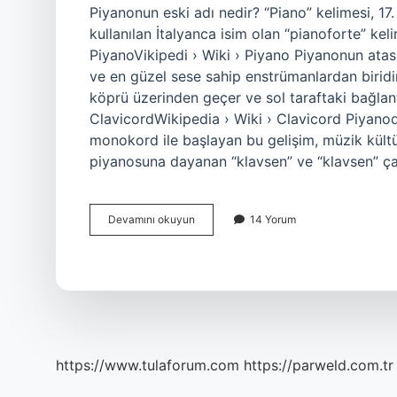
Piyanonun eski adı nedir? “Piano” kelimesi, 17.
kullanılan İtalyanca isim olan “pianoforte” keli
PiyanoVikipedi › Wiki › Piyano Piyanonun atası
ve en güzel sese sahip enstrümanlardan biridir
köprü üzerinden geçer ve sol taraftaki bağlant
ClavicordWikipedia › Wiki › Clavicord Piyanod
monokord ile başlayan bu gelişim, müzik kült
piyanosuna dayanan “klavsen” ve “klavsen” ça
Piyanonun
Devamını okuyun
14 Yorum
Atası
Olarak
Bilinen
Enstrüman
Nedir
https://www.tulaforum.com
https://parweld.com.tr