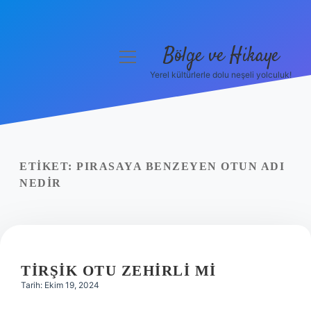
Bölge ve Hikaye
menüyü
aç
Yerel kültürlerle dolu neşeli yolculuk!
Anasayfa
Gizlilik Politikası
Yasal Uyarı
ETIKET:
PIRASAYA BENZEYEN OTUN ADI
NEDIR
Hakkımızda
TIRŞIK OTU ZEHIRLI MI
Tarih: Ekim 19, 2024