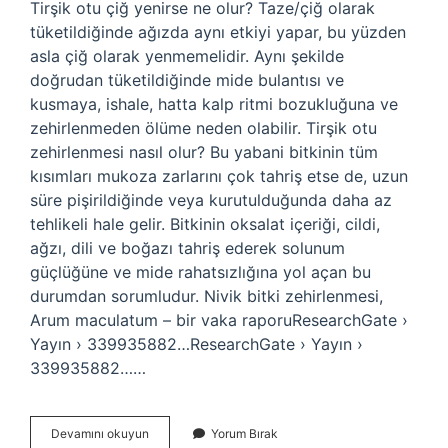
Tirşik otu çiğ yenirse ne olur? Taze/çiğ olarak
tüketildiğinde ağızda aynı etkiyi yapar, bu yüzden
asla çiğ olarak yenmemelidir. Aynı şekilde
doğrudan tüketildiğinde mide bulantısı ve
kusmaya, ishale, hatta kalp ritmi bozukluğuna ve
zehirlenmeden ölüme neden olabilir. Tirşik otu
zehirlenmesi nasıl olur? Bu yabani bitkinin tüm
kısımları mukoza zarlarını çok tahriş etse de, uzun
süre pişirildiğinde veya kurutulduğunda daha az
tehlikeli hale gelir. Bitkinin oksalat içeriği, cildi,
ağzı, dili ve boğazı tahriş ederek solunum
güçlüğüne ve mide rahatsızlığına yol açan bu
durumdan sorumludur. Nivik bitki zehirlenmesi,
Arum maculatum – bir vaka raporuResearchGate ›
Yayın › 339935882…ResearchGate › Yayın ›
339935882……
Tirşik
Devamını okuyun
Yorum Bırak