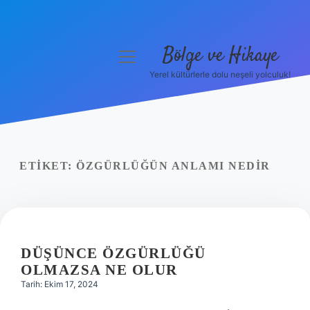
Bölge ve Hikaye
menüyü
aç
Yerel kültürlerle dolu neşeli yolculuk!
Anasayfa
Gizlilik Politikası
Yasal Uyarı
ETIKET:
ÖZGÜRLÜĞÜN ANLAMI NEDIR
Hakkımızda
DÜŞÜNCE ÖZGÜRLÜĞÜ
OLMAZSA NE OLUR
Tarih: Ekim 17, 2024