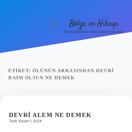
Bölge ve Hikaye
menüyü
aç
Yerel kültürlerle dolu neşeli yolculuk!
Anasayfa
Gizlilik Politikası
Yasal Uyarı
ETIKET:
ÖLÜNÜN ARKASINDAN DEVRI
DAIM OLSUN NE DEMEK
Hakkımızda
DEVRI ALEM NE DEMEK
Tarih: Kasım 1, 2024