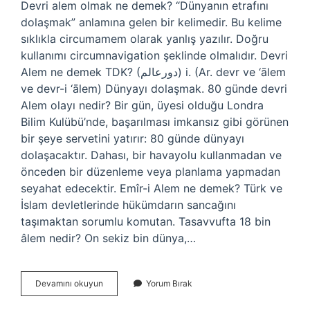
Devri alem olmak ne demek? “Dünyanın etrafını
dolaşmak” anlamına gelen bir kelimedir. Bu kelime
sıklıkla circumamem olarak yanlış yazılır. Doğru
kullanımı circumnavigation şeklinde olmalıdır. Devri
Alem ne demek TDK? (ﺩﻭﺭﻋﺎﻟﻢ) i. (Ar. devr ve ‘ālem
ve devr-i ‘ālem) Dünyayı dolaşmak. 80 günde devri
Alem olayı nedir? Bir gün, üyesi olduğu Londra
Bilim Kulübü’nde, başarılması imkansız gibi görünen
bir şeye servetini yatırır: 80 günde dünyayı
dolaşacaktır. Dahası, bir havayolu kullanmadan ve
önceden bir düzenleme veya planlama yapmadan
seyahat edecektir. Emîr-i Alem ne demek? Türk ve
İslam devletlerinde hükümdarın sancağını
taşımaktan sorumlu komutan. Tasavvufta 18 bin
âlem nedir? On sekiz bin dünya,…
Devri
Devamını okuyun
Yorum Bırak
Alem
Ne