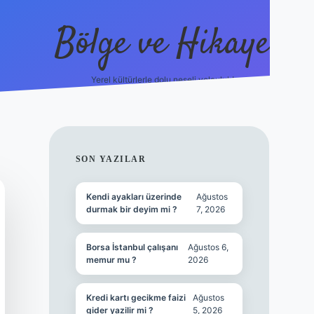
Bölge ve Hikaye
Yerel kültürlerle dolu neşeli yolculuk!
grand opera
SIDEBAR
SON YAZILAR
Kendi ayakları üzerinde
Ağustos
durmak bir deyim mi ?
7, 2026
Borsa İstanbul çalışanı
Ağustos 6,
memur mu ?
2026
Kredi kartı gecikme faizi
Ağustos
gider yazilir mi ?
5, 2026