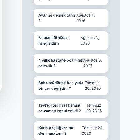
Avar ne demek tarih
Ağustos 4,
?
2026
81 esmaül hüsna
Ağustos 3,
hangisidir ?
2026
4 yıllık hastane bölümleri
Ağustos 3,
nelerdir ?
2026
Şube müdürleri kaç yılda
Temmuz
bir yer değiştirir ?
30, 2026
Tevhidi tedrisat kanunu
Temmuz
ne zaman kabul edildi ?
29, 2026
Karın boşluğuna ne
Temmuz 24,
denir anatomi ?
2026