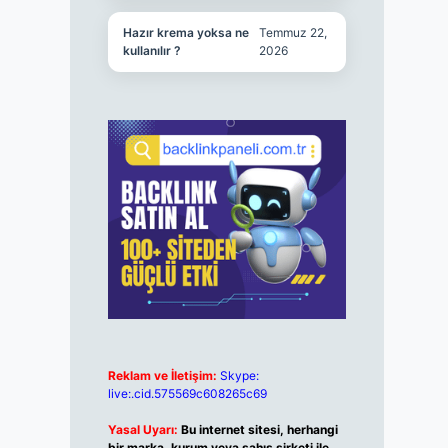
Hazır krema yoksa ne
Temmuz 22,
kullanılır ?
2026
Reklam ve İletişim:
Skype:
live:.cid.575569c608265c69
Yasal Uyarı:
Bu internet sitesi, herhangi
bir marka, kurum veya şahıs şirketi ile