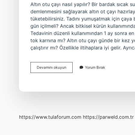
Altın otu çayı nasıl yapılır? Bir bardak sıcak 
demlenmesini sağlayarak altın ot çayı hazırlaya
tüketebilirsiniz. Tadını yumuşatmak için çaya bi
gün içilmeli? Ancak bitkisel kürün kullanımınd
Tedavinin düzenli kullanımından 1 ay sonra en az
tok karnına mı? Altın otu çayı günde bir kez ye
çalıştırır mı? Özellikle iltihaplara iyi gelir. Ayr
Altın
Devamını okuyun
Yorum Bırak
Otu
Çayı
Nasıl
Yapılır
Saraçoğlu
https://www.tulaforum.com
https://parweld.com.tr