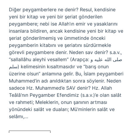
Diğer peygamberlere ne denir? Resul, kendisine
yeni bir kitap ve yeni bir şeriat gönderilen
peygambere; nebi ise Allah’ın emir ve yasaklarını
insanlara bildiren, ancak kendisine yeni bir kitap ve
şeriat gönderilmemiş ve ümmetinde önceki
peygamberin kitabını ve şeriatını sürdürmekle
görevli peygambere denir. Neden sav denir? s.a.v.,
“sallallâhu aleyhi vesallem” (Arapça: صلى الله عليه و
سلم) kelimesinin kısaltmasıdır ve “barış onun
üzerine olsun” anlamına gelir. Bu, İslam peygamberi
Muhammed’in adı anıldıktan sonra söylenir. Neden
sadece Hz. Muhammed’e SAV denir? Hz. Allah
Teâlâ’nın Peygamber Efendimiz (s.a.v.)’e olan salât
ve rahmeti; Meleklerin, onun şanının artması
yönündeki salât ve duaları; Mü’minlerin salât ve
selâmı,…