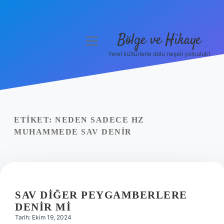
Bölge ve Hikaye
menüyü
aç
Yerel kültürlerle dolu neşeli yolculuk!
Anasayfa
Gizlilik Politikası
Yasal Uyarı
ETIKET:
NEDEN SADECE HZ
MUHAMMEDE SAV DENIR
Hakkımızda
SAV DIĞER PEYGAMBERLERE
DENIR MI
Tarih: Ekim 19, 2024