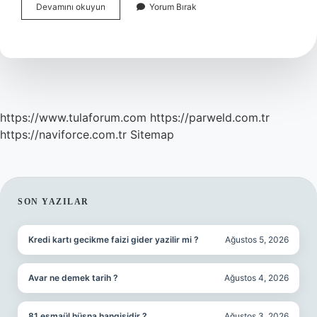
Sav
Devamını okuyun
Yorum Bırak
Diğer
Peygamberlere
Denir
Mi
https://www.tulaforum.com
https://parweld.com.tr
https://naviforce.com.tr
Sitemap
SIDEBAR
SON YAZILAR
Kredi kartı gecikme faizi gider yazilir mi ?
Ağustos 5, 2026
Avar ne demek tarih ?
Ağustos 4, 2026
81 esmaül hüsna hangisidir ?
Ağustos 3, 2026