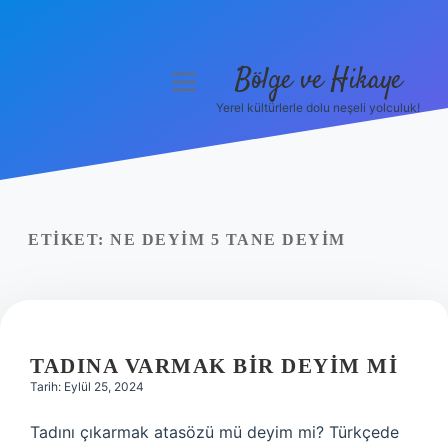
Bölge ve Hikaye
menüyü
aç
Yerel kültürlerle dolu neşeli yolculuk!
Anasayfa
Gizlilik Politikası
Yasal Uyarı
ETIKET:
NE DEYIM 5 TANE DEYIM
Hakkımızda
TADINA VARMAK BIR DEYIM MI
Tarih: Eylül 25, 2024
Tadını çıkarmak atasözü mü deyim mi? Türkçede