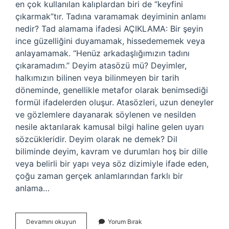
en çok kullanılan kalıplardan biri de “keyfini
çıkarmak”tır. Tadına varamamak deyiminin anlamı
nedir? Tad alamama ifadesi AÇIKLAMA: Bir şeyin
ince güzelliğini duyamamak, hissedememek veya
anlayamamak. “Henüz arkadaşlığımızın tadını
çıkaramadım.” Deyim atasözü mü? Deyimler,
halkımızın bilinen veya bilinmeyen bir tarih
döneminde, genellikle metafor olarak benimsediği
formül ifadelerden oluşur. Atasözleri, uzun deneyler
ve gözlemlere dayanarak söylenen ve nesilden
nesile aktarılarak kamusal bilgi haline gelen uyarı
sözcükleridir. Deyim olarak ne demek? Dil
biliminde deyim, kavram ve durumları hoş bir dille
veya belirli bir yapı veya söz dizimiyle ifade eden,
çoğu zaman gerçek anlamlarından farklı bir
anlama…
Tadına
Devamını okuyun
Yorum Bırak