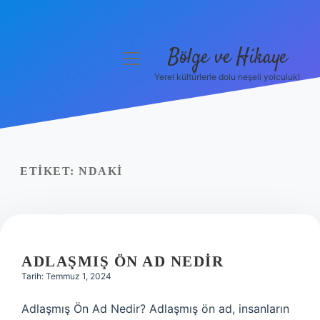
Bölge ve Hikaye
menüyü
aç
Yerel kültürlerle dolu neşeli yolculuk!
Anasayfa
Gizlilik Politikası
Yasal Uyarı
ETIKET:
NDAKI
Hakkımızda
ADLAŞMIŞ ÖN AD NEDIR
Tarih: Temmuz 1, 2024
Adlaşmış Ön Ad Nedir? Adlaşmış ön ad, insanların