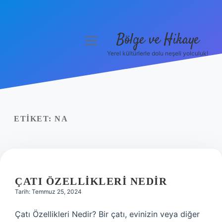
Bölge ve Hikaye
menüyü
aç
Yerel kültürlerle dolu neşeli yolculuk!
Anasayfa
Gizlilik Politikası
Yasal Uyarı
ETIKET:
NA
Hakkımızda
ÇATI ÖZELLIKLERI NEDIR
Tarih: Temmuz 25, 2024
Çatı Özellikleri Nedir? Bir çatı, evinizin veya diğer