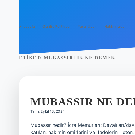
Anasayfa
Gizlilik Politikası
Yasal Uyarı
Hakkımızda
ETIKET:
MUBASSIRLIK NE DEMEK
MUBASSIR NE D
Tarih: Eylül 13, 2024
Mubassır nedir? İcra Memurları; Davalıları/da
katılan, hakimin emirlerini ve ifadelerini ileten