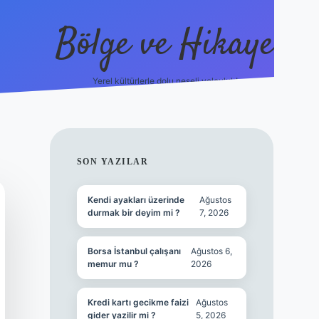
Bölge ve Hikaye
Yerel kültürlerle dolu neşeli yolculuk!
grand opera b
SIDEBAR
SON YAZILAR
Kendi ayakları üzerinde
Ağustos
durmak bir deyim mi ?
7, 2026
Borsa İstanbul çalışanı
Ağustos 6,
memur mu ?
2026
Kredi kartı gecikme faizi
Ağustos
gider yazilir mi ?
5, 2026