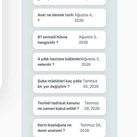
Avar ne demek tarih
Ağustos 4,
?
2026
81 esmaül hüsna
Ağustos 3,
hangisidir ?
2026
4 yıllık hastane bölümleri
Ağustos 3,
nelerdir ?
2026
Şube müdürleri kaç yılda
Temmuz
bir yer değiştirir ?
30, 2026
Tevhidi tedrisat kanunu
Temmuz
ne zaman kabul edildi ?
29, 2026
Karın boşluğuna ne
Temmuz 24,
denir anatomi ?
2026