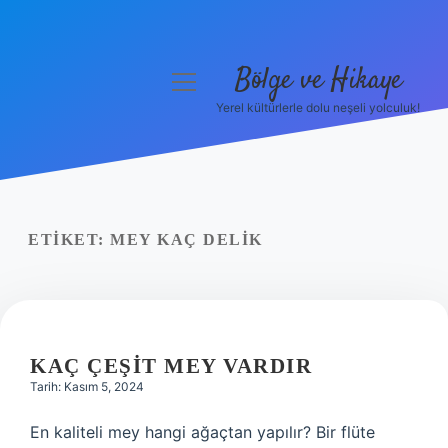
Bölge ve Hikaye
menüyü
aç
Yerel kültürlerle dolu neşeli yolculuk!
Anasayfa
Gizlilik Politikası
Yasal Uyarı
ETIKET:
MEY KAÇ DELIK
Hakkımızda
KAÇ ÇEŞIT MEY VARDIR
Tarih: Kasım 5, 2024
En kaliteli mey hangi ağaçtan yapılır? Bir flüte