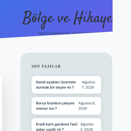
Bölge ve Hikaye
Yerel kültürlerle dolu neşeli yolculuk!
grand opera b
SIDEBAR
SON YAZILAR
Kendi ayakları üzerinde
Ağustos
durmak bir deyim mi ?
7, 2026
Borsa İstanbul çalışanı
Ağustos 6,
memur mu ?
2026
Kredi kartı gecikme faizi
Ağustos
gider yazilir mi ?
5, 2026