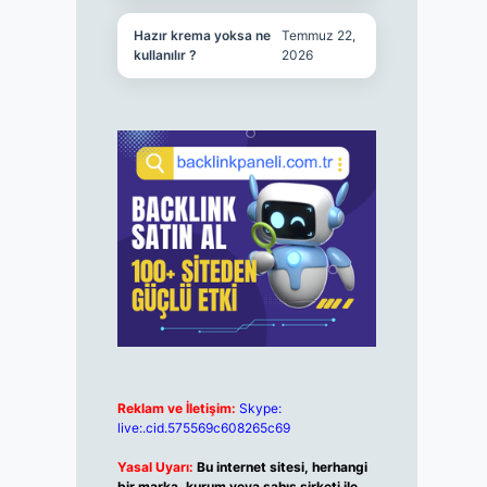
Hazır krema yoksa ne
Temmuz 22,
kullanılır ?
2026
Reklam ve İletişim:
Skype:
live:.cid.575569c608265c69
Yasal Uyarı:
Bu internet sitesi, herhangi
bir marka, kurum veya şahıs şirketi ile