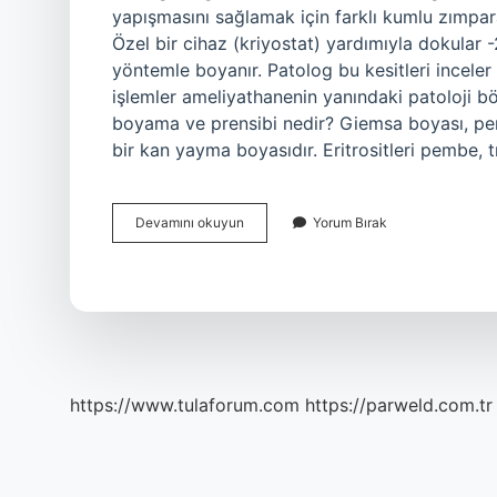
yapışmasını sağlamak için farklı kumlu zımpara
Özel bir cihaz (kriyostat) yardımıyla dokular -2
yöntemle boyanır. Patolog bu kesitleri incele
işlemler ameliyathanenin yanındaki patoloji b
boyama ve prensibi nedir? Giemsa boyası, perif
bir kan yayma boyasıdır. Eritrositleri pembe, 
Lam
Devamını okuyun
Yorum Bırak
Boyama
Nasıl
Yapılır
https://www.tulaforum.com
https://parweld.com.tr