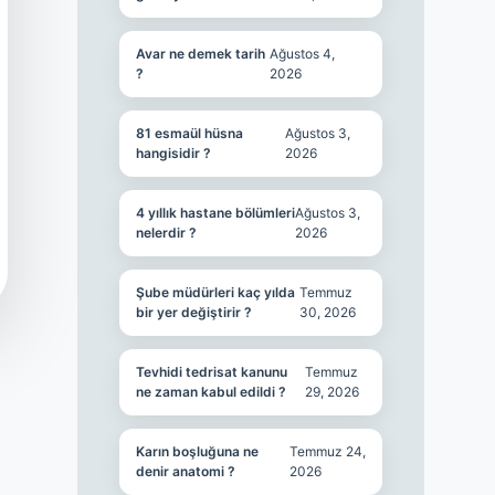
Avar ne demek tarih
Ağustos 4,
?
2026
81 esmaül hüsna
Ağustos 3,
hangisidir ?
2026
4 yıllık hastane bölümleri
Ağustos 3,
nelerdir ?
2026
Şube müdürleri kaç yılda
Temmuz
bir yer değiştirir ?
30, 2026
Tevhidi tedrisat kanunu
Temmuz
ne zaman kabul edildi ?
29, 2026
Karın boşluğuna ne
Temmuz 24,
denir anatomi ?
2026