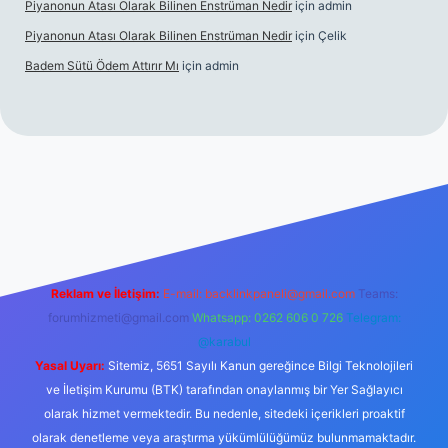
Piyanonun Atası Olarak Bilinen Enstrüman Nedir
için
admin
Piyanonun Atası Olarak Bilinen Enstrüman Nedir
için
Çelik
Badem Sütü Ödem Attırır Mı
için
admin
d opera bet
elexbett.net
tulipbetgiris.org
Reklam ve İletişim:
E-mail:
backlinkpaneli@gmail.com
Teams:
forumhizmeti@gmail.com
Whatsapp: 0262 606 0 726
Telegram:
@karabul
Yasal Uyarı:
Sitemiz, 5651 Sayılı Kanun gereğince Bilgi Teknolojileri
ve İletişim Kurumu (BTK) tarafından onaylanmış bir Yer Sağlayıcı
olarak hizmet vermektedir. Bu nedenle, sitedeki içerikleri proaktif
olarak denetleme veya araştırma yükümlülüğümüz bulunmamaktadır.