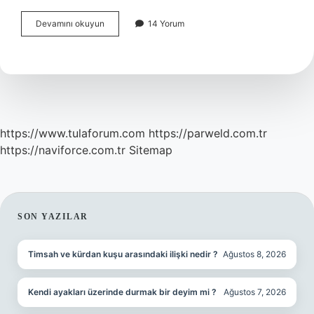
Tehlikeli
Devamını okuyun
14 Yorum
Ve
Çok
Tehlikeli
Işlerde
Lojistik
Elemanı
Ne
Iş
https://www.tulaforum.com
https://parweld.com.tr
Yapar
https://naviforce.com.tr
Sitemap
SIDEBAR
SON YAZILAR
Timsah ve kürdan kuşu arasındaki ilişki nedir ?
Ağustos 8, 2026
Kendi ayakları üzerinde durmak bir deyim mi ?
Ağustos 7, 2026