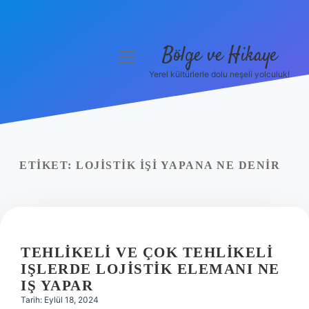
Bölge ve Hikaye
menüyü
aç
Yerel kültürlerle dolu neşeli yolculuk!
Anasayfa
Gizlilik Politikası
Yasal Uyarı
ETIKET:
LOJISTIK IŞI YAPANA NE DENIR
Hakkımızda
TEHLIKELI VE ÇOK TEHLIKELI
IŞLERDE LOJISTIK ELEMANI NE
IŞ YAPAR
Tarih: Eylül 18, 2024