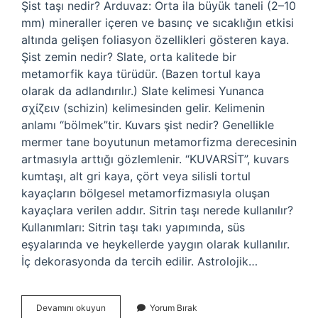
Şist taşı nedir? Arduvaz: Orta ila büyük taneli (2–10
mm) mineraller içeren ve basınç ve sıcaklığın etkisi
altında gelişen foliasyon özellikleri gösteren kaya.
Şist zemin nedir? Slate, orta kalitede bir
metamorfik kaya türüdür. (Bazen tortul kaya
olarak da adlandırılır.) Slate kelimesi Yunanca
σχίζειν (schizin) kelimesinden gelir. Kelimenin
anlamı “bölmek”tir. Kuvars şist nedir? Genellikle
mermer tane boyutunun metamorfizma derecesinin
artmasıyla arttığı gözlemlenir. “KUVARSİT”, kuvars
kumtaşı, alt gri kaya, çört veya silisli tortul
kayaçların bölgesel metamorfizmasıyla oluşan
kayaçlara verilen addır. Sitrin taşı nerede kullanılır?
Kullanımları: Sitrin taşı takı yapımında, süs
eşyalarında ve heykellerde yaygın olarak kullanılır.
İç dekorasyonda da tercih edilir. Astrolojik…
Şist
Devamını okuyun
Yorum Bırak