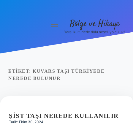
Bölge ve Hikaye
menüyü
aç
Yerel kültürlerle dolu neşeli yolculuk!
Anasayfa
Gizlilik Politikası
Yasal Uyarı
ETIKET:
KUVARS TAŞI TÜRKIYEDE
NEREDE BULUNUR
Hakkımızda
ŞIST TAŞI NEREDE KULLANILIR
Tarih: Ekim 30, 2024