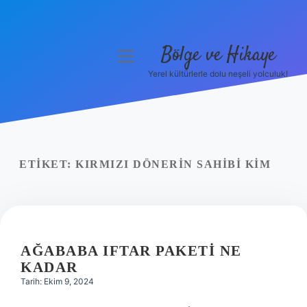
Bölge ve Hikaye
menüyü
aç
Yerel kültürlerle dolu neşeli yolculuk!
Anasayfa
Gizlilik Politikası
Yasal Uyarı
ETIKET:
KIRMIZI DÖNERIN SAHIBI KIM
Hakkımızda
AĞABABA IFTAR PAKETI NE
KADAR
Tarih: Ekim 9, 2024