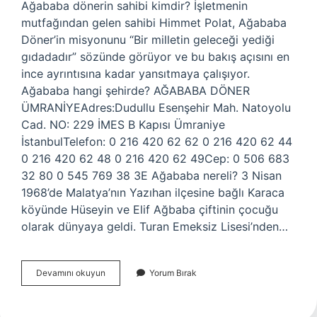
Ağababa dönerin sahibi kimdir? İşletmenin
mutfağından gelen sahibi Himmet Polat, Ağababa
Döner’in misyonunu “Bir milletin geleceği yediği
gıdadadır” sözünde görüyor ve bu bakış açısını en
ince ayrıntısına kadar yansıtmaya çalışıyor.
Ağababa hangi şehirde? AĞABABA DÖNER
ÜMRANİYEAdres:Dudullu Esenşehir Mah. Natoyolu
Cad. NO: 229 İMES B Kapısı Ümraniye
İstanbulTelefon: 0 216 420 62 62 0 216 420 62 44
0 216 420 62 48 0 216 420 62 49Cep: 0 506 683
32 80 0 545 769 38 3E Ağababa nereli? 3 Nisan
1968’de Malatya’nın Yazıhan ilçesine bağlı Karaca
köyünde Hüseyin ve Elif Ağbaba çiftinin çocuğu
olarak dünyaya geldi. Turan Emeksiz Lisesi’nden…
Ağababa
Devamını okuyun
Yorum Bırak
Iftar
Paketi
Ne