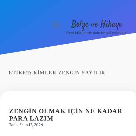
Bölge ve Hikaye
menüyü
aç
Yerel kültürlerle dolu neşeli yolculuk!
Anasayfa
Gizlilik Politikası
Yasal Uyarı
ETIKET:
KIMLER ZENGIN SAYILIR
Hakkımızda
ZENGIN OLMAK IÇIN NE KADAR
PARA LAZIM
Tarih: Ekim 17, 2024