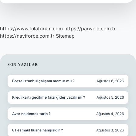
Kadar
Para
Lazım
https://www.tulaforum.com
https://parweld.com.tr
https://naviforce.com.tr
Sitemap
SIDEBAR
SON YAZILAR
Borsa İstanbul çalışanı memur mu ?
Ağustos 6, 2026
Kredi kartı gecikme faizi gider yazilir mi ?
Ağustos 5, 2026
Avar ne demek tarih ?
Ağustos 4, 2026
81 esmaül hüsna hangisidir ?
Ağustos 3, 2026