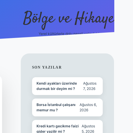
Bölge ve Hikaye
Yerel kültürlerle dolu neşeli yolculuk!
grand opera 
SIDEBAR
SON YAZILAR
Kendi ayakları üzerinde
Ağustos
durmak bir deyim mi ?
7, 2026
Borsa İstanbul çalışanı
Ağustos 6,
memur mu ?
2026
Kredi kartı gecikme faizi
Ağustos
gider yazilir mi ?
5, 2026