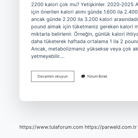
2200 kalori çok mu? Yetişkinler. 2020-2025 A
için önerilen kalori alımı günde 1.600 ila 2.40
ancak günde 2.200 ila 3.200 kalori arasındadı
pound almak için tüketmeniz gereken kalori mi
miktarla belirlenir. Örneğin, günlük kalori iht
daha tüketerek haftada ortalama 1 ila 2 pound 
Ancak, metabolizmanız yüksekse veya çok akti
yetmeyebilir.…
Günde
Devamını okuyun
Yorum Bırak
2200
Kalori
Almak
Kilo
Aldırır
Mı
https://www.tulaforum.com
https://parweld.com.tr