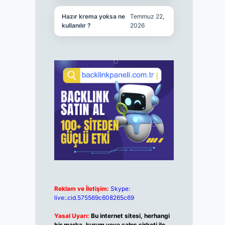
Hazır krema yoksa ne
Temmuz 22,
kullanılır ?
2026
Reklam ve İletişim:
Skype:
live:.cid.575569c608265c69
Yasal Uyarı:
Bu internet sitesi, herhangi
bir marka, kurum veya şahıs şirketi ile