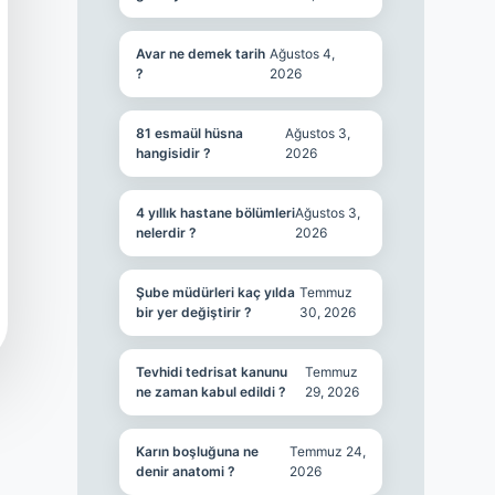
Avar ne demek tarih
Ağustos 4,
?
2026
81 esmaül hüsna
Ağustos 3,
hangisidir ?
2026
4 yıllık hastane bölümleri
Ağustos 3,
nelerdir ?
2026
Şube müdürleri kaç yılda
Temmuz
bir yer değiştirir ?
30, 2026
Tevhidi tedrisat kanunu
Temmuz
ne zaman kabul edildi ?
29, 2026
Karın boşluğuna ne
Temmuz 24,
denir anatomi ?
2026