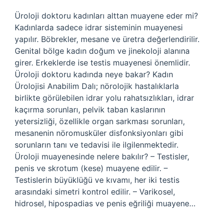
Üroloji doktoru kadınları alttan muayene eder mi?
Kadınlarda sadece idrar sisteminin muayenesi
yapılır. Böbrekler, mesane ve üretra değerlendirilir.
Genital bölge kadın doğum ve jinekoloji alanına
girer. Erkeklerde ise testis muayenesi önemlidir.
Üroloji doktoru kadında neye bakar? Kadın
Ürolojisi Anabilim Dalı; nörolojik hastalıklarla
birlikte görülebilen idrar yolu rahatsızlıkları, idrar
kaçırma sorunları, pelvik taban kaslarının
yetersizliği, özellikle organ sarkması sorunları,
mesanenin nöromusküler disfonksiyonları gibi
sorunların tanı ve tedavisi ile ilgilenmektedir.
Üroloji muayenesinde nelere bakılır? – Testisler,
penis ve skrotum (kese) muayene edilir. –
Testislerin büyüklüğü ve kıvamı, her iki testis
arasındaki simetri kontrol edilir. – Varikosel,
hidrosel, hipospadias ve penis eğriliği muayene…