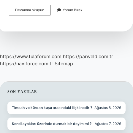
Kadın
Devamını okuyun
Yorum Bırak
Üroloji
Muayenesi
Nasıl
Yapılır
https://www.tulaforum.com
https://parweld.com.tr
https://naviforce.com.tr
Sitemap
SIDEBAR
SON YAZILAR
Timsah ve kürdan kuşu arasındaki ilişki nedir ?
Ağustos 8, 2026
Kendi ayakları üzerinde durmak bir deyim mi ?
Ağustos 7, 2026