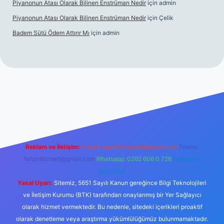
Piyanonun Atası Olarak Bilinen Enstrüman Nedir
için
admin
Piyanonun Atası Olarak Bilinen Enstrüman Nedir
için
Çelik
Badem Sütü Ödem Attırır Mı
için
admin
d opera bet
elexbett.net
tulipbetgiris.org
Reklam ve İletişim:
E-mail:
backlinkpaneli@gmail.com
Teams:
forumhizmeti@gmail.com
Whatsapp: 0262 606 0 726
Telegram:
@karabul
Yasal Uyarı:
Sitemiz, 5651 Sayılı Kanun gereğince Bilgi Teknolojileri
ve İletişim Kurumu (BTK) tarafından onaylanmış bir Yer Sağlayıcı
olarak hizmet vermektedir. Bu nedenle, sitedeki içerikleri proaktif
olarak denetleme veya araştırma yükümlülüğümüz bulunmamaktadır.