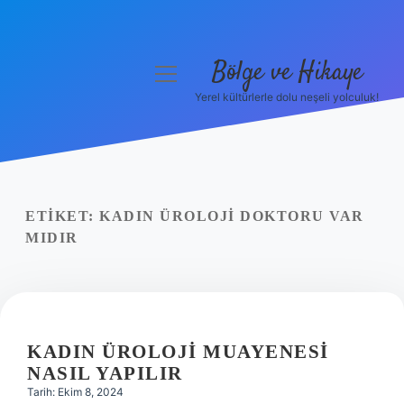
Bölge ve Hikaye
menüyü
aç
Yerel kültürlerle dolu neşeli yolculuk!
Anasayfa
Gizlilik Politikası
Yasal Uyarı
ETIKET:
KADIN ÜROLOJI DOKTORU VAR
MIDIR
Hakkımızda
KADIN ÜROLOJI MUAYENESI
NASIL YAPILIR
Tarih: Ekim 8, 2024