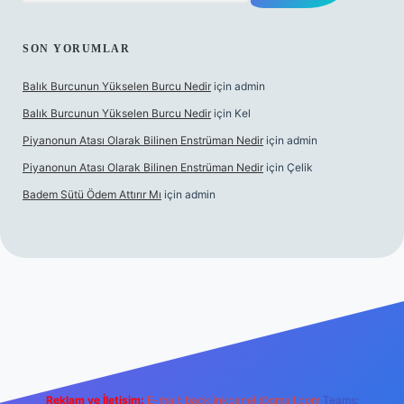
SON YORUMLAR
Balık Burcunun Yükselen Burcu Nedir
için
admin
Balık Burcunun Yükselen Burcu Nedir
için
Kel
Piyanonun Atası Olarak Bilinen Enstrüman Nedir
için
admin
Piyanonun Atası Olarak Bilinen Enstrüman Nedir
için
Çelik
Badem Sütü Ödem Attırır Mı
için
admin
 opera bet
elexbett.net
tulipbetgiris.org
Reklam ve İletişim:
E-mail:
backlinkpaneli@gmail.com
Teams: