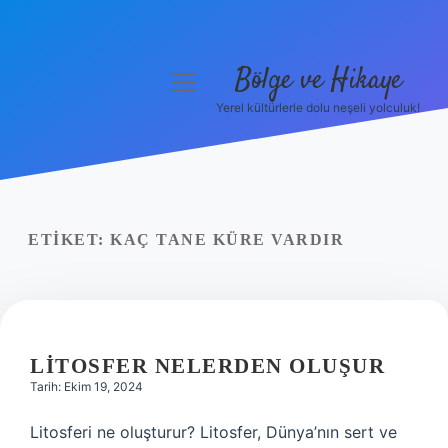
Bölge ve Hikaye
menüyü
aç
Yerel kültürlerle dolu neşeli yolculuk!
Anasayfa
Gizlilik Politikası
Yasal Uyarı
ETIKET:
KAÇ TANE KÜRE VARDIR
Hakkımızda
LITOSFER NELERDEN OLUŞUR
Tarih: Ekim 19, 2024
Litosferi ne oluşturur? Litosfer, Dünya’nın sert ve