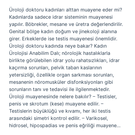
Üroloji doktoru kadınları alttan muayene eder mi?
Kadınlarda sadece idrar sisteminin muayenesi
yapılır. Böbrekler, mesane ve üretra değerlendirilir.
Genital bölge kadın doğum ve jinekoloji alanına
girer. Erkeklerde ise testis muayenesi önemlidir.
Üroloji doktoru kadında neye bakar? Kadın
Ürolojisi Anabilim Dalı; nörolojik hastalıklarla
birlikte görülebilen idrar yolu rahatsızlıkları, idrar
kaçırma sorunları, pelvik taban kaslarının
yetersizliği, özellikle organ sarkması sorunları,
mesanenin nöromusküler disfonksiyonları gibi
sorunların tanı ve tedavisi ile ilgilenmektedir.
Üroloji muayenesinde nelere bakılır? – Testisler,
penis ve skrotum (kese) muayene edilir. –
Testislerin büyüklüğü ve kıvamı, her iki testis
arasındaki simetri kontrol edilir. – Varikosel,
hidrosel, hipospadias ve penis eğriliği muayene…