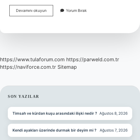
Kadın
Devamını okuyun
Yorum Bırak
Üroloji
Muayenesi
Nasıl
Yapılır
https://www.tulaforum.com
https://parweld.com.tr
https://naviforce.com.tr
Sitemap
SIDEBAR
SON YAZILAR
Timsah ve kürdan kuşu arasındaki ilişki nedir ?
Ağustos 8, 2026
Kendi ayakları üzerinde durmak bir deyim mi ?
Ağustos 7, 2026