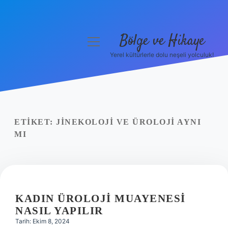
Bölge ve Hikaye
menüyü
aç
Yerel kültürlerle dolu neşeli yolculuk!
Anasayfa
Gizlilik Politikası
Yasal Uyarı
ETIKET:
JINEKOLOJI VE ÜROLOJI AYNI
MI
Hakkımızda
KADIN ÜROLOJI MUAYENESI
NASIL YAPILIR
Tarih: Ekim 8, 2024