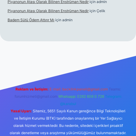
Piyanonun Atası Olarak Bilinen Enstrüman Nedir
için
admin
Piyanonun Atası Olarak Bilinen Enstrüman Nedir
için
Çelik
Badem Sütü Ödem Attırır Mı
için
admin
d opera bet
elexbett.net
tulipbetgiris.org
Reklam ve İletişim:
E-mail:
backlinkpaneli@gmail.com
Teams:
forumhizmeti@gmail.com
Whatsapp: 0262 606 0 726
Telegram:
@karabul
Yasal Uyarı:
Sitemiz, 5651 Sayılı Kanun gereğince Bilgi Teknolojileri
ve İletişim Kurumu (BTK) tarafından onaylanmış bir Yer Sağlayıcı
olarak hizmet vermektedir. Bu nedenle, sitedeki içerikleri proaktif
olarak denetleme veya araştırma yükümlülüğümüz bulunmamaktadır.