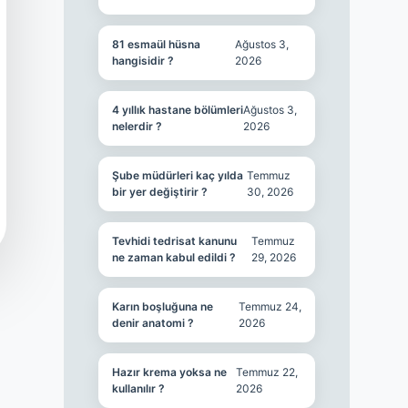
81 esmaül hüsna
Ağustos 3,
hangisidir ?
2026
4 yıllık hastane bölümleri
Ağustos 3,
nelerdir ?
2026
Şube müdürleri kaç yılda
Temmuz
bir yer değiştirir ?
30, 2026
Tevhidi tedrisat kanunu
Temmuz
ne zaman kabul edildi ?
29, 2026
Karın boşluğuna ne
Temmuz 24,
denir anatomi ?
2026
Hazır krema yoksa ne
Temmuz 22,
kullanılır ?
2026