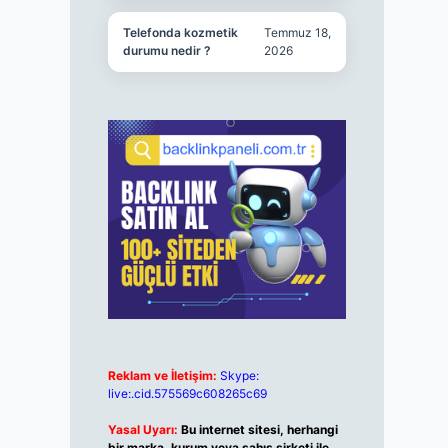
Telefonda kozmetik
Temmuz 18,
durumu nedir ?
2026
Reklam ve İletişim:
Skype:
live:.cid.575569c608265c69
Yasal Uyarı:
Bu internet sitesi, herhangi
bir marka, kurum veya şahıs şirketi ile