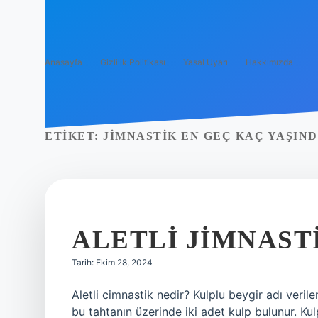
Anasayfa
Gizlilik Politikası
Yasal Uyarı
Hakkımızda
ETIKET:
JIMNASTIK EN GEÇ KAÇ YAŞIN
ALETLI JIMNAST
Tarih: Ekim 28, 2024
Aletli cimnastik nedir? Kulplu beygir adı veril
bu tahtanın üzerinde iki adet kulp bulunur. Kulp