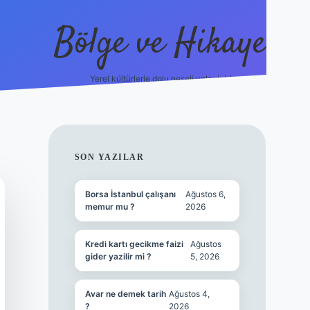
Bölge ve Hikaye
Yerel kültürlerle dolu neşeli yolculuk!
grand opera bet
elexbett.net
tulipbetgiris.org
SIDEBAR
SON YAZILAR
Borsa İstanbul çalışanı
Ağustos 6,
memur mu ?
2026
Kredi kartı gecikme faizi
Ağustos
gider yazilir mi ?
5, 2026
Avar ne demek tarih
Ağustos 4,
?
2026