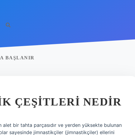
DA BAŞLANIR
IK ÇEŞITLERI NEDIR
en alet bir tahta parçasıdır ve yerden yüksekte bulunan
lar sayesinde jimnastikçiler (jimnastikçiler) ellerini