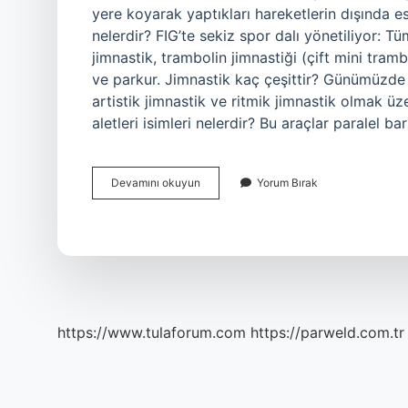
yere koyarak yaptıkları hareketlerin dışında est
nelerdir? FIG’te sekiz spor dalı yönetiliyor: Tü
jimnastik, trambolin jimnastiği (çift mini tramb
ve parkur. Jimnastik kaç çeşittir? Günümüzde j
artistik jimnastik ve ritmik jimnastik olmak üze
aletleri isimleri nelerdir? Bu araçlar paralel ba
Aletli
Devamını okuyun
Yorum Bırak
Jimnastik
Çeşitleri
Nedir
https://www.tulaforum.com
https://parweld.com.tr