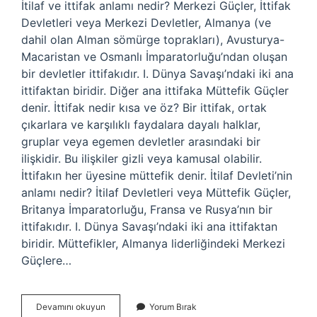
İtilaf ve ittifak anlamı nedir? Merkezi Güçler, İttifak
Devletleri veya Merkezi Devletler, Almanya (ve
dahil olan Alman sömürge toprakları), Avusturya-
Macaristan ve Osmanlı İmparatorluğu’ndan oluşan
bir devletler ittifakıdır. I. Dünya Savaşı’ndaki iki ana
ittifaktan biridir. Diğer ana ittifaka Müttefik Güçler
denir. İttifak nedir kısa ve öz? Bir ittifak, ortak
çıkarlara ve karşılıklı faydalara dayalı halklar,
gruplar veya egemen devletler arasındaki bir
ilişkidir. Bu ilişkiler gizli veya kamusal olabilir.
İttifakın her üyesine müttefik denir. İtilaf Devleti’nin
anlamı nedir? İtilaf Devletleri veya Müttefik Güçler,
Britanya İmparatorluğu, Fransa ve Rusya’nın bir
ittifakıdır. I. Dünya Savaşı’ndaki iki ana ittifaktan
biridir. Müttefikler, Almanya liderliğindeki Merkezi
Güçlere…
İTilaf
Devamını okuyun
Yorum Bırak