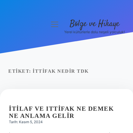
Bölge ve Hikaye
menüyü
aç
Yerel kültürlerle dolu neşeli yolculuk!
Anasayfa
Gizlilik Politikası
Yasal Uyarı
ETIKET:
İTTIFAK NEDIR TDK
Hakkımızda
İTILAF VE ITTIFAK NE DEMEK
NE ANLAMA GELIR
Tarih: Kasım 5, 2024