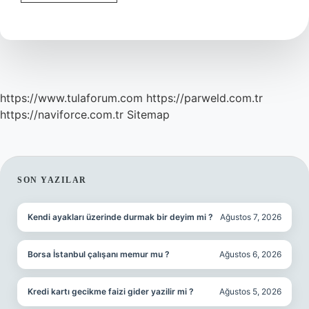
Ve
Ittifak
Ne
Demek
Ne
Anlama
Gelir
https://www.tulaforum.com
https://parweld.com.tr
https://naviforce.com.tr
Sitemap
SIDEBAR
SON YAZILAR
Kendi ayakları üzerinde durmak bir deyim mi ?
Ağustos 7, 2026
Borsa İstanbul çalışanı memur mu ?
Ağustos 6, 2026
Kredi kartı gecikme faizi gider yazilir mi ?
Ağustos 5, 2026