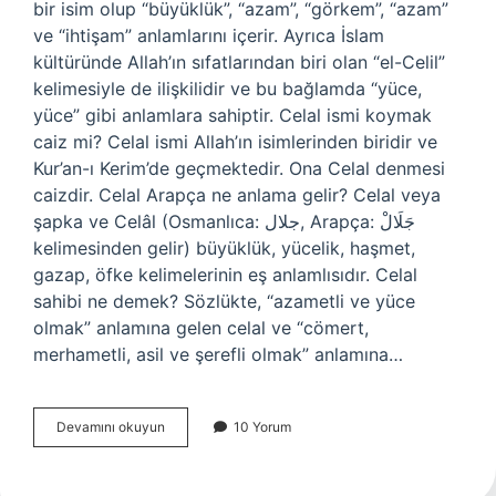
bir isim olup “büyüklük”, “azam”, “görkem”, “azam”
ve “ihtişam” anlamlarını içerir. Ayrıca İslam
kültüründe Allah’ın sıfatlarından biri olan “el-Celil”
kelimesiyle de ilişkilidir ve bu bağlamda “yüce,
yüce” gibi anlamlara sahiptir. Celal ismi koymak
caiz mi? Celal ismi Allah’ın isimlerinden biridir ve
Kur’an-ı Kerim’de geçmektedir. Ona Celal denmesi
caizdir. Celal Arapça ne anlama gelir? Celal veya
şapka ve Celâl (Osmanlıca: جلال‎, Arapça: جَلَالْ‎
kelimesinden gelir) büyüklük, yücelik, haşmet,
gazap, öfke kelimelerinin eş anlamlısıdır. Celal
sahibi ne demek? Sözlükte, “azametli ve yüce
olmak” anlamına gelen celal ve “cömert,
merhametli, asil ve şerefli olmak” anlamına…
Celal
Devamını okuyun
10 Yorum
Dinen
Ne
Demek