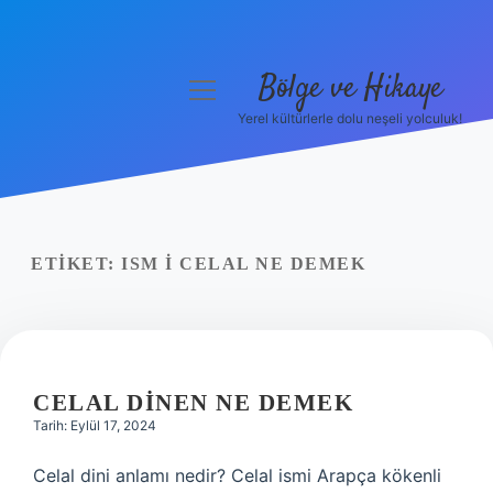
Bölge ve Hikaye
menüyü
aç
Yerel kültürlerle dolu neşeli yolculuk!
Anasayfa
Gizlilik Politikası
Yasal Uyarı
ETIKET:
ISM I CELAL NE DEMEK
Hakkımızda
CELAL DINEN NE DEMEK
Tarih: Eylül 17, 2024
Celal dini anlamı nedir? Celal ismi Arapça kökenli