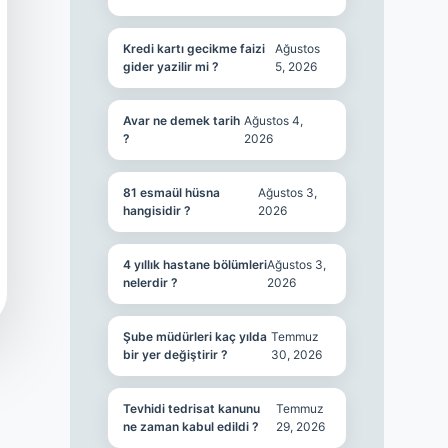
Kredi kartı gecikme faizi
Ağustos
gider yazilir mi ?
5, 2026
Avar ne demek tarih
Ağustos 4,
?
2026
81 esmaül hüsna
Ağustos 3,
hangisidir ?
2026
4 yıllık hastane bölümleri
Ağustos 3,
nelerdir ?
2026
Şube müdürleri kaç yılda
Temmuz
bir yer değiştirir ?
30, 2026
Tevhidi tedrisat kanunu
Temmuz
ne zaman kabul edildi ?
29, 2026