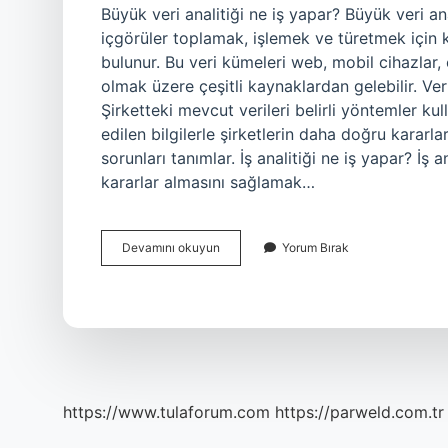
Büyük veri analitiği ne iş yapar? Büyük veri ana
içgörüler toplamak, işlemek ve türetmek için k
bulunur. Bu veri kümeleri web, mobil cihazlar, 
olmak üzere çeşitli kaynaklardan gelebilir. Veri
Şirketteki mevcut verileri belirli yöntemler ku
edilen bilgilerle şirketlerin daha doğru kararla
sorunları tanımlar. İş analitiği ne iş yapar? İş a
kararlar almasını sağlamak…
Büyük
Devamını okuyun
Yorum Bırak
Veri
Ve
Iş
Analitiği
Ne
Işe
Yarar
https://www.tulaforum.com
https://parweld.com.tr