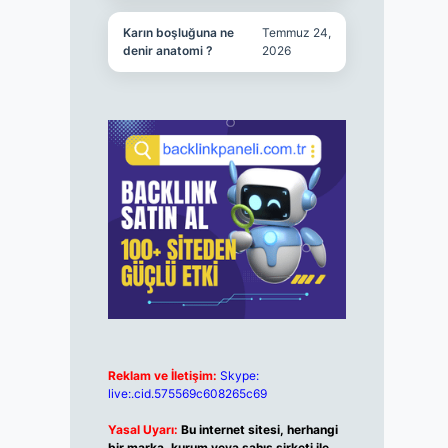
Karın boşluğuna ne
Temmuz 24,
denir anatomi ?
2026
Reklam ve İletişim:
Skype:
live:.cid.575569c608265c69
Yasal Uyarı:
Bu internet sitesi, herhangi
bir marka, kurum veya şahıs şirketi ile