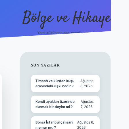
Bölge ve Hikaye
Yerel kültürlerle dolu neşeli yolculuk!
grand opera b
SIDEBAR
SON YAZILAR
Timsah ve kürdan kuşu
Ağustos
arasındaki ilişki nedir ?
8, 2026
Kendi ayakları üzerinde
Ağustos
durmak bir deyim mi ?
7, 2026
Borsa İstanbul çalışanı
Ağustos 6,
memur mu ?
2026