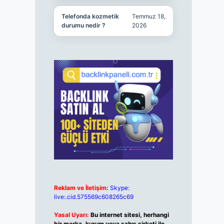
Telefonda kozmetik
Temmuz 18,
durumu nedir ?
2026
Reklam ve İletişim:
Skype:
live:.cid.575569c608265c69
Yasal Uyarı:
Bu internet sitesi, herhangi
bir marka, kurum veya şahıs şirketi ile