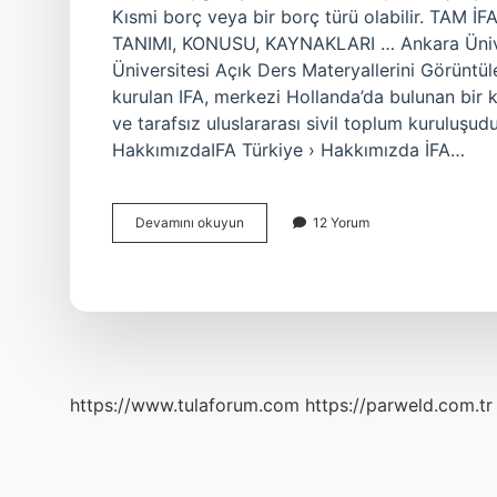
Kısmi borç veya bir borç türü olabilir. TAM İ
TANIMI, KONUSU, KAYNAKLARI … Ankara Ünivers
Üniversitesi Açık Ders Materyallerini Görüntül
kurulan IFA, merkezi Hollanda’da bulunan bir ku
ve tarafsız uluslararası sivil toplum kuruluşud
HakkımızdaIFA Türkiye › Hakkımızda İFA…
İFa
Devamını okuyun
12 Yorum
Ne
Demek
https://www.tulaforum.com
https://parweld.com.tr