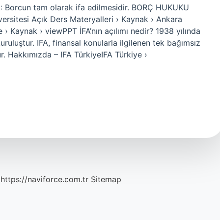
FA: Borcun tam olarak ifa edilmesidir. BORÇ HUKUKU
itesi Açık Ders Materyalleri › Kaynak › Ankara
e › Kaynak › viewPPT İFA’nın açılımı nedir? 1938 yılında
ruluştur. IFA, finansal konularla ilgilenen tek bağımsız
ur. Hakkımızda – IFA TürkiyeIFA Türkiye ›
https://naviforce.com.tr
Sitemap