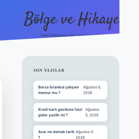
Bölge ve Hikaye
Yerel kültürlerle dolu neşeli yolculuk!
grand opera b
SIDEBAR
SON YAZILAR
Borsa İstanbul çalışanı
Ağustos 6,
memur mu ?
2026
Kredi kartı gecikme faizi
Ağustos
gider yazilir mi ?
5, 2026
Avar ne demek tarih
Ağustos 4,
?
2026