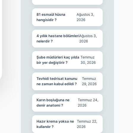
81 esmaül hüsna
Ağustos 3,
hangisidir ?
2026
4 yıllık hastane bölümleri
Ağustos 3,
nelerdir ?
2026
Şube müdürleri kaç yılda
Temmuz
bir yer değiştirir ?
30, 2026
Tevhidi tedrisat kanunu
Temmuz
ne zaman kabul edildi ?
29, 2026
Karın boşluğuna ne
Temmuz 24,
denir anatomi ?
2026
Hazır krema yoksa ne
Temmuz 22,
kullanılır ?
2026