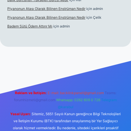
Piyanonun Atası Olarak Bilinen Enstrüman Nedir
için
admin
Piyanonun Atası Olarak Bilinen Enstrüman Nedir
için
Çelik
Badem Sütü Ödem Attırır Mı
için
admin
ulipbetgiris.org
Reklam ve İletişim:
E-mail:
backlinkpaneli@gmail.com
Teams:
forumhizmeti@gmail.com
Whatsapp: 0262 606 0 726
Telegram:
@karabul
Yasal Uyarı:
Sitemiz, 5651 Sayılı Kanun gereğince Bilgi Teknolojileri
ve İletişim Kurumu (BTK) tarafından onaylanmış bir Yer Sağlayıcı
olarak hizmet vermektedir. Bu nedenle, sitedeki içerikleri proaktif