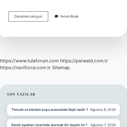
Bedelsiz
Devamını okuyun
Yorum Bırak
Faturaya
Iade
Kesilir
Mi
https://www.tulaforum.com
https://parweld.com.tr
https://naviforce.com.tr
Sitemap
SIDEBAR
SON YAZILAR
Timsah ve kürdan kuşu arasındaki ilişki nedir ?
Ağustos 8, 2026
Kendi ayakları üzerinde durmak bir deyim mi ?
Ağustos 7, 2026