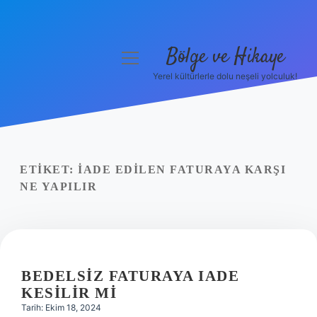
Bölge ve Hikaye
menüyü
aç
Yerel kültürlerle dolu neşeli yolculuk!
Anasayfa
Gizlilik Politikası
Yasal Uyarı
ETIKET:
İADE EDILEN FATURAYA KARŞI
NE YAPILIR
Hakkımızda
BEDELSIZ FATURAYA IADE
KESILIR MI
Tarih: Ekim 18, 2024