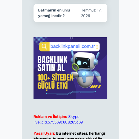
Batman’ın en ünlü
Temmuz 17,
yemeği nedir ?
2026
Reklam ve İletişim:
Skype:
live:.cid.575569c608265c69
Yasal Uyarı:
Bu internet sitesi, herhangi
bir marka, kurum veya şahıs şirketi ile