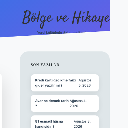
Bölge ve Hikaye
Yerel kültürlerle dolu neşeli yolculuk!
grand opera b
SIDEBAR
SON YAZILAR
Kredi kartı gecikme faizi
Ağustos
gider yazilir mi ?
5, 2026
Avar ne demek tarih
Ağustos 4,
?
2026
81 esmaül hüsna
Ağustos 3,
hangisidir ?
2026