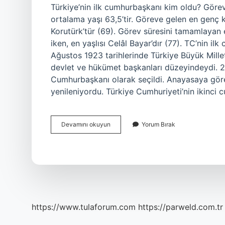
Türkiye’nin ilk cumhurbaşkanı kim oldu? Göre
ortalama yaşı 63,5’tir. Göreve gelen en genç k
Korutürk’tür (69). Görev süresini tamamlaya
iken, en yaşlısı Celâl Bayar’dır (77). TC’nin i
Ağustos 1923 tarihlerinde Türkiye Büyük Millet
devlet ve hükümet başkanları düzeyindeydi. 29
Cumhurbaşkanı olarak seçildi. Anayasaya göre,
yenileniyordu. Türkiye Cumhuriyeti’nin ikinci
Ilk
Devamını okuyun
Yorum Bırak
Ve
Tek
Cumhurbaşkanı
Kimdir
https://www.tulaforum.com
https://parweld.com.tr