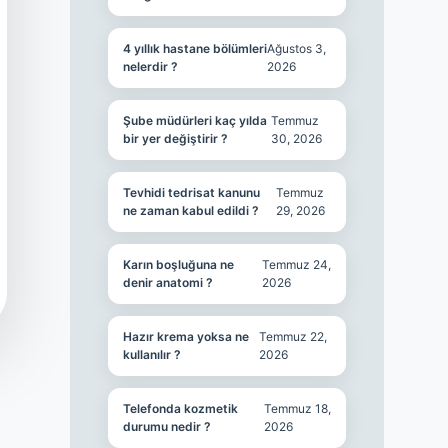
4 yıllık hastane bölümleri
Ağustos 3,
nelerdir ?
2026
Şube müdürleri kaç yılda
Temmuz
bir yer değiştirir ?
30, 2026
Tevhidi tedrisat kanunu
Temmuz
ne zaman kabul edildi ?
29, 2026
Karın boşluğuna ne
Temmuz 24,
denir anatomi ?
2026
Hazır krema yoksa ne
Temmuz 22,
kullanılır ?
2026
Telefonda kozmetik
Temmuz 18,
durumu nedir ?
2026