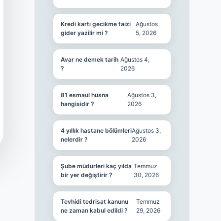
Kredi kartı gecikme faizi
Ağustos
gider yazilir mi ?
5, 2026
Avar ne demek tarih
Ağustos 4,
?
2026
81 esmaül hüsna
Ağustos 3,
hangisidir ?
2026
4 yıllık hastane bölümleri
Ağustos 3,
nelerdir ?
2026
Şube müdürleri kaç yılda
Temmuz
bir yer değiştirir ?
30, 2026
Tevhidi tedrisat kanunu
Temmuz
ne zaman kabul edildi ?
29, 2026