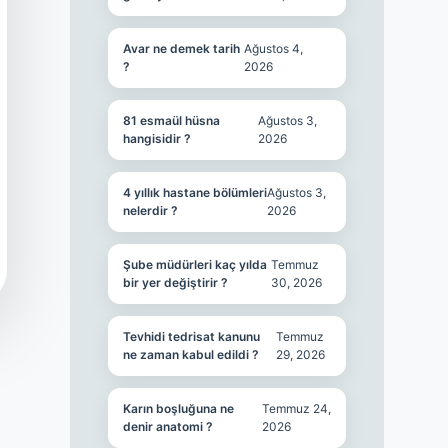
Avar ne demek tarih
Ağustos 4,
?
2026
81 esmaül hüsna
Ağustos 3,
hangisidir ?
2026
4 yıllık hastane bölümleri
Ağustos 3,
nelerdir ?
2026
Şube müdürleri kaç yılda
Temmuz
bir yer değiştirir ?
30, 2026
Tevhidi tedrisat kanunu
Temmuz
ne zaman kabul edildi ?
29, 2026
Karın boşluğuna ne
Temmuz 24,
denir anatomi ?
2026