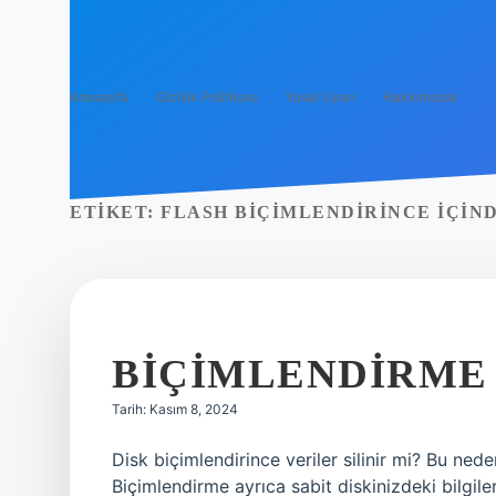
Anasayfa
Gizlilik Politikası
Yasal Uyarı
Hakkımızda
ETIKET:
FLASH BIÇIMLENDIRINCE IÇIND
BIÇIMLENDIRME 
Tarih: Kasım 8, 2024
Disk biçimlendirince veriler silinir mi? Bu ned
Biçimlendirme ayrıca sabit diskinizdeki bilgi