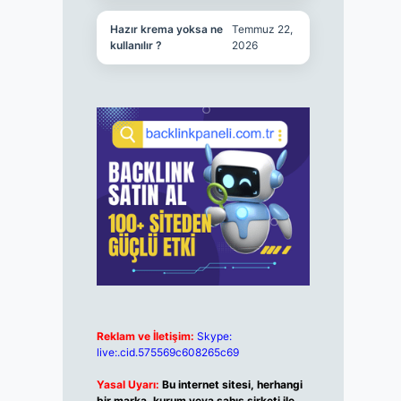
Hazır krema yoksa ne
Temmuz 22,
kullanılır ?
2026
Reklam ve İletişim:
Skype:
live:.cid.575569c608265c69
Yasal Uyarı:
Bu internet sitesi, herhangi
bir marka, kurum veya şahıs şirketi ile