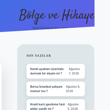
Bölge ve Hikaye
Yerel kültürlerle dolu neşeli yolculuk!
grand opera
SIDEBAR
SON YAZILAR
Kendi ayakları üzerinde
Ağustos
durmak bir deyim mi ?
7, 2026
Borsa İstanbul çalışanı
Ağustos 6,
memur mu ?
2026
Kredi kartı gecikme faizi
Ağustos
gider yazilir mi ?
5, 2026