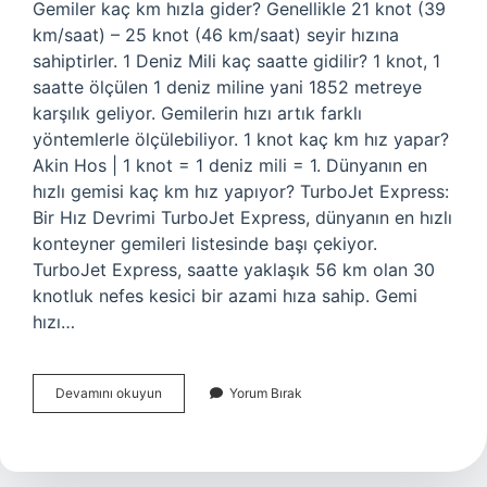
Gemiler kaç km hızla gider? Genellikle 21 knot (39
km/saat) – 25 knot (46 km/saat) seyir hızına
sahiptirler. 1 Deniz Mili kaç saatte gidilir? 1 knot, 1
saatte ölçülen 1 deniz miline yani 1852 metreye
karşılık geliyor. Gemilerin hızı artık farklı
yöntemlerle ölçülebiliyor. 1 knot kaç km hız yapar?
Akin Hos | 1 knot = 1 deniz mili = 1. Dünyanın en
hızlı gemisi kaç km hız yapıyor? TurboJet Express:
Bir Hız Devrimi TurboJet Express, dünyanın en hızlı
konteyner gemileri listesinde başı çekiyor.
TurboJet Express, saatte yaklaşık 56 km olan 30
knotluk nefes kesici bir azami hıza sahip. Gemi
hızı…
Bir
Devamını okuyun
Yorum Bırak
Gemi
Saatte
Kaç
Km