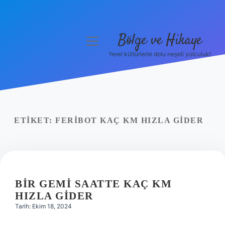
Bölge ve Hikaye
menüyü
aç
Yerel kültürlerle dolu neşeli yolculuk!
Anasayfa
Gizlilik Politikası
Yasal Uyarı
ETIKET:
FERIBOT KAÇ KM HIZLA GIDER
Hakkımızda
BIR GEMI SAATTE KAÇ KM
HIZLA GIDER
Tarih: Ekim 18, 2024