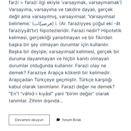
farżі > farażі ilgi ekiyle ‘varsaymak, varsaymamak’)
Varsayıma, varsayıma ve takdire dayalı, gerçek
değil ama varsayılmış, varsayımsal: ‘Varsayımsal
belirleme.’ (ﻓﺮﺿﻴ]ﺎﺕ) i. (Ar. farażiyyes çoğul eki -āt
farażiyyāt’tır) hipotezleridir. Farazi nedir? Hipotetik
kelimesi, gerçekliği yansıtmayan ve bir fikirden
başka bir şey olmayan durumlar için kullanılır.
Başka bir deyişle, varsayımsal kelimesi, gerçek bir
duruma dayanmayan ve hiçbir kanıtı olmayan
durumlar olduğunda kullanılır. Farazi olay ne
demek? Faraziye Arapça kökenli bir kelimedir.
Arapçadan Türkçeye geçmiştir. Türkçe karşılığı
kabul olarak tanımlanır. Farazi değer ne demek?
“En”i “vâhid-i kıyâsî” yani “birim değer” olarak
tanımlar. Zihnin dışında…
Askeriye
Devamını okuyun
Yorum Bırak
De
Farazi