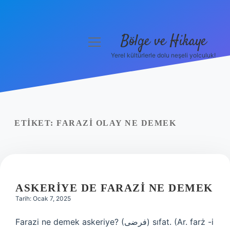
Bölge ve Hikaye
menüyü
aç
Yerel kültürlerle dolu neşeli yolculuk!
Anasayfa
Gizlilik Politikası
Yasal Uyarı
ETIKET:
FARAZI OLAY NE DEMEK
Hakkımızda
ASKERIYE DE FARAZI NE DEMEK
Tarih: Ocak 7, 2025
Farazi ne demek askeriye? (ﻓﺮﺿﻰ) sıfat. (Ar. farż -і