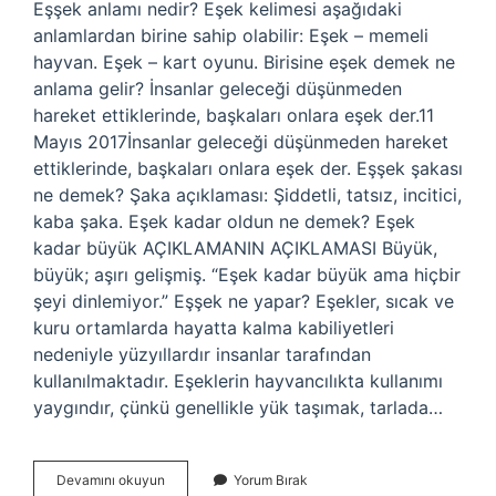
Eşşek anlamı nedir? Eşek kelimesi aşağıdaki
anlamlardan birine sahip olabilir: Eşek – memeli
hayvan. Eşek – kart oyunu. Birisine eşek demek ne
anlama gelir? İnsanlar geleceği düşünmeden
hareket ettiklerinde, başkaları onlara eşek der.11
Mayıs 2017İnsanlar geleceği düşünmeden hareket
ettiklerinde, başkaları onlara eşek der. Eşşek şakası
ne demek? Şaka açıklaması: Şiddetli, tatsız, incitici,
kaba şaka. Eşek kadar oldun ne demek? Eşek
kadar büyük AÇIKLAMANIN AÇIKLAMASI Büyük,
büyük; aşırı gelişmiş. “Eşek kadar büyük ama hiçbir
şeyi dinlemiyor.” Eşşek ne yapar? Eşekler, sıcak ve
kuru ortamlarda hayatta kalma kabiliyetleri
nedeniyle yüzyıllardır insanlar tarafından
kullanılmaktadır. Eşeklerin hayvancılıkta kullanımı
yaygındır, çünkü genellikle yük taşımak, tarlada…
Eşşek
Devamını okuyun
Yorum Bırak