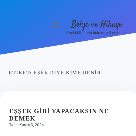
Bölge ve Hikaye
menüyü
aç
Yerel kültürlerle dolu neşeli yolculuk!
Anasayfa
Gizlilik Politikası
Yasal Uyarı
ETIKET:
EŞEK DIYE KIME DENIR
Hakkımızda
EŞŞEK GIBI YAPACAKSIN NE
DEMEK
Tarih: Kasım 3, 2024