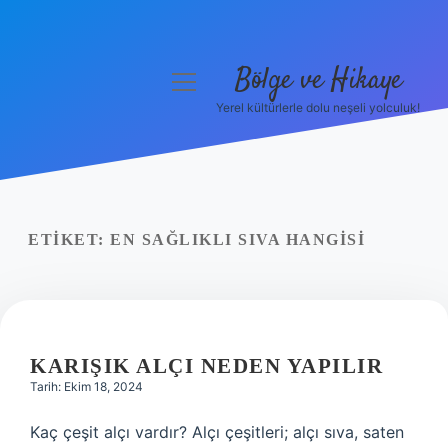
Bölge ve Hikaye
menüyü
aç
Yerel kültürlerle dolu neşeli yolculuk!
Anasayfa
Gizlilik Politikası
Yasal Uyarı
ETIKET:
EN SAĞLIKLI SIVA HANGISI
Hakkımızda
KARIŞIK ALÇI NEDEN YAPILIR
Tarih: Ekim 18, 2024
Kaç çeşit alçı vardır? Alçı çeşitleri; alçı sıva, saten