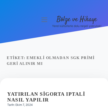
Bölge ve Hikaye
menüyü
aç
Yerel kültürlerle dolu neşeli yolculuk!
Anasayfa
Gizlilik Politikası
Yasal Uyarı
ETIKET:
EMEKLI OLMADAN SGK PRIMI
GERI ALINIR MI
Hakkımızda
YATIRILAN SIGORTA IPTALI
NASIL YAPILIR
Tarih: Ekim 7, 2024