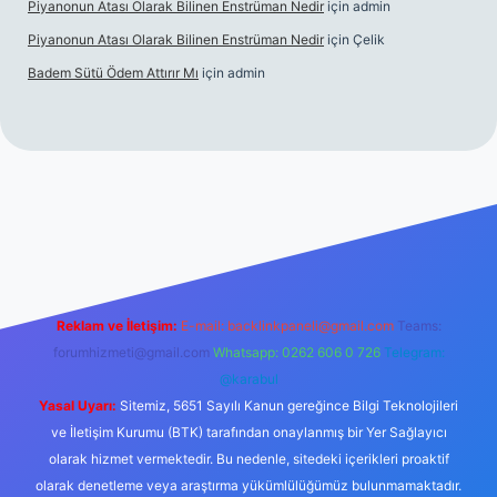
Piyanonun Atası Olarak Bilinen Enstrüman Nedir
için
admin
Piyanonun Atası Olarak Bilinen Enstrüman Nedir
için
Çelik
Badem Sütü Ödem Attırır Mı
için
admin
d opera bet
elexbett.net
tulipbetgiris.org
Reklam ve İletişim:
E-mail:
backlinkpaneli@gmail.com
Teams:
forumhizmeti@gmail.com
Whatsapp: 0262 606 0 726
Telegram:
@karabul
Yasal Uyarı:
Sitemiz, 5651 Sayılı Kanun gereğince Bilgi Teknolojileri
ve İletişim Kurumu (BTK) tarafından onaylanmış bir Yer Sağlayıcı
olarak hizmet vermektedir. Bu nedenle, sitedeki içerikleri proaktif
olarak denetleme veya araştırma yükümlülüğümüz bulunmamaktadır.