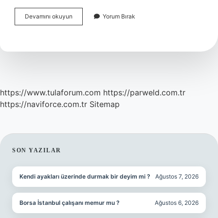
Yatırılan
Devamını okuyun
Yorum Bırak
Sigorta
Iptali
Nasıl
Yapılır
https://www.tulaforum.com
https://parweld.com.tr
https://naviforce.com.tr
Sitemap
SIDEBAR
SON YAZILAR
Kendi ayakları üzerinde durmak bir deyim mi ?
Ağustos 7, 2026
Borsa İstanbul çalışanı memur mu ?
Ağustos 6, 2026