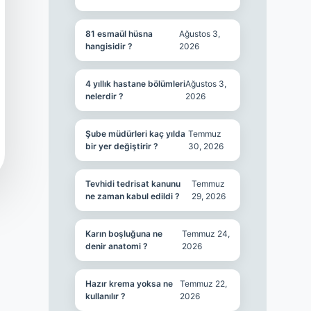
81 esmaül hüsna
Ağustos 3,
hangisidir ?
2026
4 yıllık hastane bölümleri
Ağustos 3,
nelerdir ?
2026
Şube müdürleri kaç yılda
Temmuz
bir yer değiştirir ?
30, 2026
Tevhidi tedrisat kanunu
Temmuz
ne zaman kabul edildi ?
29, 2026
Karın boşluğuna ne
Temmuz 24,
denir anatomi ?
2026
Hazır krema yoksa ne
Temmuz 22,
kullanılır ?
2026