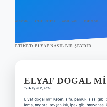
Anasayfa
Gizlilik Politikası
Yasal Uyarı
Hakkımızda
ETIKET:
ELYAF NASIL BIR ŞEYDIR
ELYAF DOGAL MI
Tarih: Eylül 21, 2024
Elyaf doğal mı? Keten, alfa, pamuk, sisal gibi bit
lama, angora, tavşan kılı, ipek gibi hayvansal 