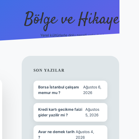
Bölge ve Hikaye
Yerel kültürlerle dolu neşeli yolculuk!
grand opera 
SIDEBAR
SON YAZILAR
Borsa İstanbul çalışanı
Ağustos 6,
memur mu ?
2026
Kredi kartı gecikme faizi
Ağustos
gider yazilir mi ?
5, 2026
Avar ne demek tarih
Ağustos 4,
?
2026