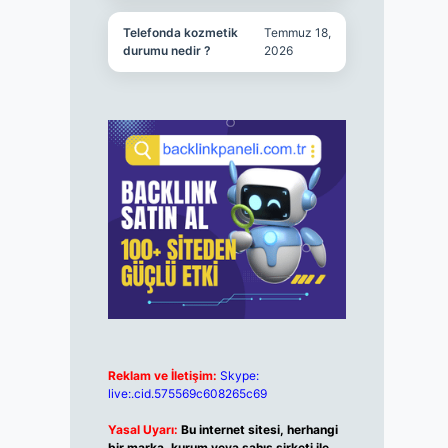
Telefonda kozmetik
Temmuz 18,
durumu nedir ?
2026
Reklam ve İletişim:
Skype:
live:.cid.575569c608265c69
Yasal Uyarı:
Bu internet sitesi, herhangi
bir marka, kurum veya şahıs şirketi ile