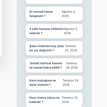
81 esmaül hüsna
Ağustos 3,
hangisidir ?
2026
4 yıllık hastane bölümleri
Ağustos 3,
nelerdir ?
2026
Şube müdürleri kaç yılda
Temmuz
bir yer değiştirir ?
30, 2026
Tevhidi tedrisat kanunu
Temmuz
ne zaman kabul edildi ?
29, 2026
Karın boşluğuna ne
Temmuz 24,
denir anatomi ?
2026
Hazır krema yoksa ne
Temmuz 22,
kullanılır ?
2026