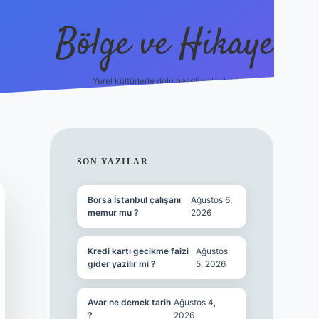
Bölge ve Hikaye
Yerel kültürlerle dolu neşeli yolculuk!
grand opera
SIDEBAR
SON YAZILAR
Borsa İstanbul çalışanı
Ağustos 6,
memur mu ?
2026
Kredi kartı gecikme faizi
Ağustos
gider yazilir mi ?
5, 2026
Avar ne demek tarih
Ağustos 4,
?
2026