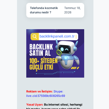
Telefonda kozmetik
Temmuz 18,
durumu nedir ?
2026
Reklam ve İletişim:
Skype:
live:.cid.575569c608265c69
Yasal Uyarı:
Bu internet sitesi, herhangi
bir marka, kurum veya şahıs şirketi ile