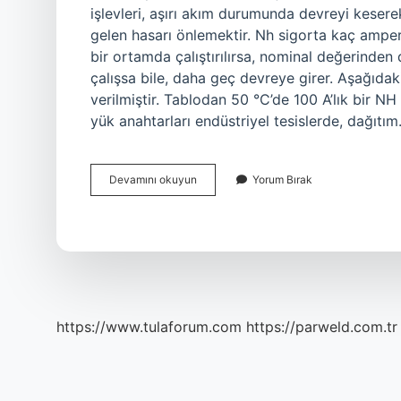
işlevleri, aşırı akım durumunda devreyi keser
gelen hasarı önlemektir. Nh sigorta kaç amper?
bir ortamda çalıştırılırsa, nominal değerinde
çalışsa bile, daha geç devreye girer. Aşağıdaki
verilmiştir. Tablodan 50 °C’de 100 A’lık bir NH
yük anahtarları endüstriyel tesislerde, dağıtı
Nh
Devamını okuyun
Yorum Bırak
Tipi
Sigorta
Nedir
https://www.tulaforum.com
https://parweld.com.tr