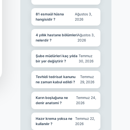
81 esmaül hüsna
Ağustos 3,
hangisidir ?
2026
4 yıllık hastane bölümleri
Ağustos 3,
nelerdir ?
2026
Şube müdürleri kaç yılda
Temmuz
bir yer değiştirir ?
30, 2026
Tevhidi tedrisat kanunu
Temmuz
ne zaman kabul edildi ?
29, 2026
Karın boşluğuna ne
Temmuz 24,
denir anatomi ?
2026
Hazır krema yoksa ne
Temmuz 22,
kullanılır ?
2026