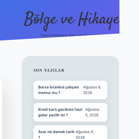
Bölge ve Hikaye
Yerel kültürlerle dolu neşeli yolculuk!
grand opera b
SIDEBAR
SON YAZILAR
Borsa İstanbul çalışanı
Ağustos 6,
memur mu ?
2026
Kredi kartı gecikme faizi
Ağustos
gider yazilir mi ?
5, 2026
Avar ne demek tarih
Ağustos 4,
?
2026