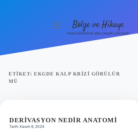
Bölge ve Hikaye
menüyü
aç
Yerel kültürlerle dolu neşeli yolculuk!
Anasayfa
Gizlilik Politikası
Yasal Uyarı
ETIKET:
EKGDE KALP KRIZI GÖRÜLÜR
MÜ
Hakkımızda
DERIVASYON NEDIR ANATOMI
Tarih: Kasım 9, 2024