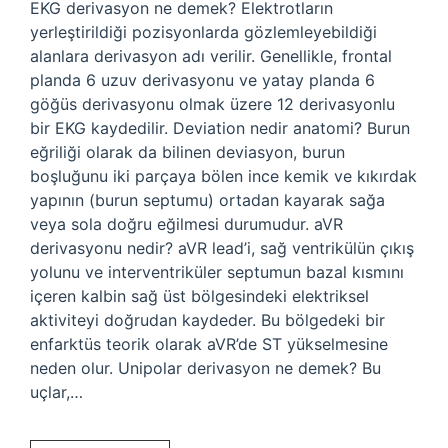
EKG derivasyon ne demek? Elektrotların
yerleştirildiği pozisyonlarda gözlemleyebildiği
alanlara derivasyon adı verilir. Genellikle, frontal
planda 6 uzuv derivasyonu ve yatay planda 6
göğüs derivasyonu olmak üzere 12 derivasyonlu
bir EKG kaydedilir. Deviation nedir anatomi? Burun
eğriliği olarak da bilinen deviasyon, burun
boşluğunu iki parçaya bölen ince kemik ve kıkırdak
yapının (burun septumu) ortadan kayarak sağa
veya sola doğru eğilmesi durumudur. aVR
derivasyonu nedir? aVR lead’i, sağ ventrikülün çıkış
yolunu ve interventriküler septumun bazal kısmını
içeren kalbin sağ üst bölgesindeki elektriksel
aktiviteyi doğrudan kaydeder. Bu bölgedeki bir
enfarktüs teorik olarak aVR’de ST yükselmesine
neden olur. Unipolar derivasyon ne demek? Bu
uçlar,…