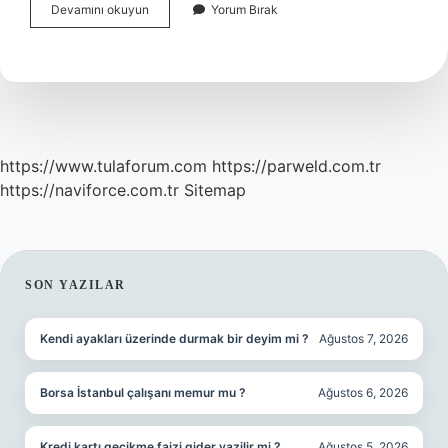
Derivasyon
Devamını okuyun
Yorum Bırak
Nedir
Anatomi
https://www.tulaforum.com
https://parweld.com.tr
https://naviforce.com.tr
Sitemap
SIDEBAR
SON YAZILAR
Kendi ayakları üzerinde durmak bir deyim mi ?
Ağustos 7, 2026
Borsa İstanbul çalışanı memur mu ?
Ağustos 6, 2026
Kredi kartı gecikme faizi gider yazilir mi ?
Ağustos 5, 2026