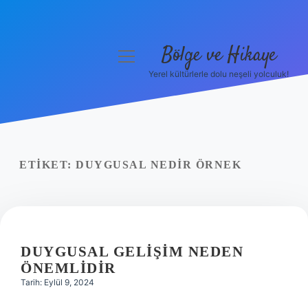
Bölge ve Hikaye
menüyü
aç
Yerel kültürlerle dolu neşeli yolculuk!
Anasayfa
Gizlilik Politikası
Yasal Uyarı
ETIKET:
DUYGUSAL NEDIR ÖRNEK
Hakkımızda
DUYGUSAL GELIŞIM NEDEN
ÖNEMLIDIR
Tarih: Eylül 9, 2024