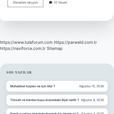
Duygusal
Devamını okuyun
10 Yorum
Gelişim
Neden
Önemlidir
https://www.tulaforum.com
https://parweld.com.tr
https://naviforce.com.tr
Sitemap
SIDEBAR
SON YAZILAR
Muhabbet kuşları ne için ölür ?
Ağustos 10, 2026
Timsah ve kürdan kuşu arasındaki ilişki nedir ?
Ağustos 8, 2026
Kendi ayakları üzerinde durmak bir deyim mi ?
Ağustos 7, 2026