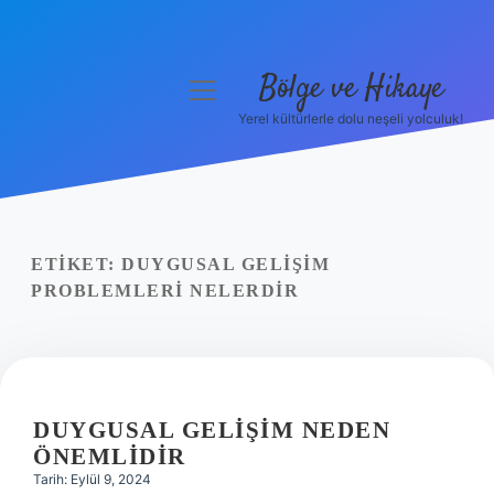
Bölge ve Hikaye
menüyü
aç
Yerel kültürlerle dolu neşeli yolculuk!
Anasayfa
Gizlilik Politikası
Yasal Uyarı
ETIKET:
DUYGUSAL GELIŞIM
PROBLEMLERI NELERDIR
Hakkımızda
DUYGUSAL GELIŞIM NEDEN
ÖNEMLIDIR
Tarih: Eylül 9, 2024