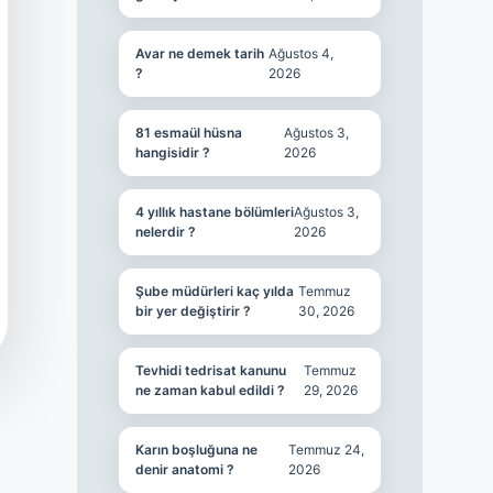
Avar ne demek tarih
Ağustos 4,
?
2026
81 esmaül hüsna
Ağustos 3,
hangisidir ?
2026
4 yıllık hastane bölümleri
Ağustos 3,
nelerdir ?
2026
Şube müdürleri kaç yılda
Temmuz
bir yer değiştirir ?
30, 2026
Tevhidi tedrisat kanunu
Temmuz
ne zaman kabul edildi ?
29, 2026
Karın boşluğuna ne
Temmuz 24,
denir anatomi ?
2026