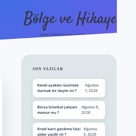
Bölge ve Hikaye
Yerel kültürlerle dolu neşeli yolculuk!
grand opera 
SIDEBAR
SON YAZILAR
Kendi ayakları üzerinde
Ağustos
durmak bir deyim mi ?
7, 2026
Borsa İstanbul çalışanı
Ağustos 6,
memur mu ?
2026
Kredi kartı gecikme faizi
Ağustos
gider yazilir mi ?
5, 2026