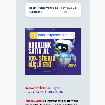
Hazır krema yoksa ne
Temmuz 22,
kullanılır ?
2026
Reklam ve İletişim:
Skype:
live:.cid.575569c608265c69
Yasal Uyarı:
Bu internet sitesi, herhangi
bir marka, kurum veya şahıs şirketi ile