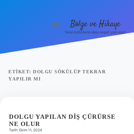
Bölge ve Hikaye
menüyü
aç
Yerel kültürlerle dolu neşeli yolculuk!
Anasayfa
Gizlilik Politikası
Yasal Uyarı
ETIKET:
DOLGU SÖKÜLÜP TEKRAR
YAPILIR MI
Hakkımızda
DOLGU YAPILAN DIŞ ÇÜRÜRSE
NE OLUR
Tarih: Ekim 11, 2024