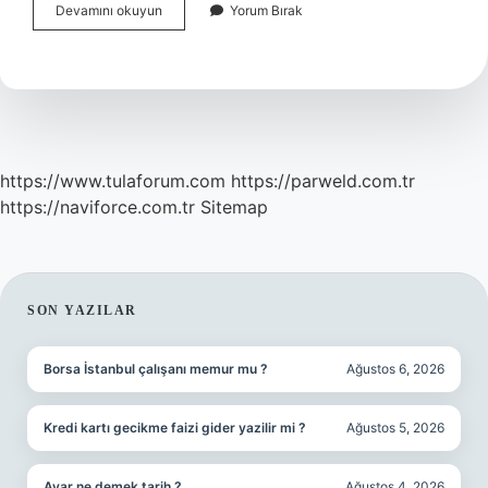
Dolgu
Devamını okuyun
Yorum Bırak
Yapılan
Diş
Çürürse
Ne
Olur
https://www.tulaforum.com
https://parweld.com.tr
https://naviforce.com.tr
Sitemap
SIDEBAR
SON YAZILAR
Borsa İstanbul çalışanı memur mu ?
Ağustos 6, 2026
Kredi kartı gecikme faizi gider yazilir mi ?
Ağustos 5, 2026
Avar ne demek tarih ?
Ağustos 4, 2026