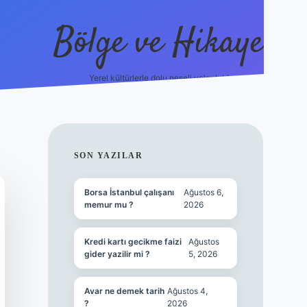
Bölge ve Hikaye
Yerel kültürlerle dolu neşeli yolculuk!
grand opera 
SIDEBAR
SON YAZILAR
Borsa İstanbul çalışanı
Ağustos 6,
memur mu ?
2026
Kredi kartı gecikme faizi
Ağustos
gider yazilir mi ?
5, 2026
Avar ne demek tarih
Ağustos 4,
?
2026