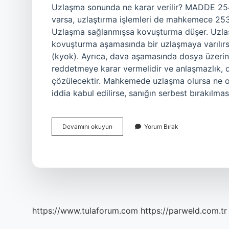
Uzlaşma sonunda ne karar verilir? MADDE 254.
varsa, uzlaştırma işlemleri de mahkemece 253 
Uzlaşma sağlanmışsa kovuşturma düşer. Uzlaşt
kovuşturma aşamasında bir uzlaşmaya varılırs
(kyok). Ayrıca, dava aşamasında dosya üzeri
reddetmeye karar vermelidir ve anlaşmazlık,
çözülecektir. Mahkemede uzlaşma olursa ne 
iddia kabul edilirse, sanığın serbest bırakılmas
Uzlaşma
Devamını okuyun
Yorum Bırak
Sağlanırsa
Ne
Karar
Verilir
https://www.tulaforum.com
https://parweld.com.tr