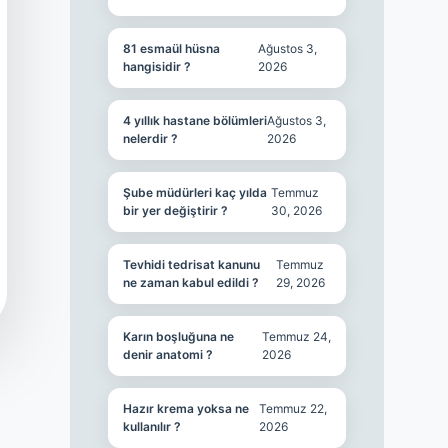
81 esmaül hüsna
Ağustos 3,
hangisidir ?
2026
4 yıllık hastane bölümleri
Ağustos 3,
nelerdir ?
2026
Şube müdürleri kaç yılda
Temmuz
bir yer değiştirir ?
30, 2026
Tevhidi tedrisat kanunu
Temmuz
ne zaman kabul edildi ?
29, 2026
Karın boşluğuna ne
Temmuz 24,
denir anatomi ?
2026
Hazır krema yoksa ne
Temmuz 22,
kullanılır ?
2026